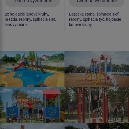
Cena na vyžiadanie
Cena na vyžiadanie
2x hojdacie lanové kruhy,
Lezecká stena, šplhacia sieť,
hrazda, rebriny, šplhacia sieť,
rebriny, šplhacia tyč, hojdacie
lanový rebrík.
lanové kruhy.