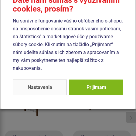
Dáte nám súhlas s využívaním
polypropylénu s vnútorným oceľovým jadrom) a sú
cookies, prosím?
spojené plastovými spojmi. Všetok spojovací materiál je
Na správne fungovanie vášho obľúbeného e-shopu,
pozinkovaný nebo nerezový.
na prispôsobenie obsahu stránok vašim potrebám,
na štatistické a marketingové účely používame
Podobný
tovar
súbory cookie. Kliknutím na tlačidlo „Prijímam“
nám udelíte súhlas s ich zberom a spracovaním a
Produkt - SSE-8502K-20
Produkt - SSE-8501K-20
my vám poskytneme ten najlepší zážitok z
Šplhacia zostava -
Šplhacia zostava -
nakupovania.
celokovová
celokovová
Novinka
Nastavenia
Prijímam