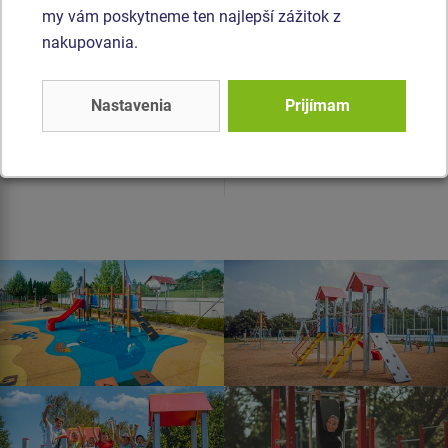
my vám poskytneme ten najlepší zážitok z
Cena na vyžiadanie
Cena na vyžiadanie
nakupovania.
Sedátko Matka a dieťa,
Sedátko Špeciál - HDPE s
ktorého konštrukcia umožňuje
vložkou tlmiacou nárazy,
Nastavenia
Prijímam
spoločné hojdanie a dospelého
vrátane 2 ks reťazí (1,8 m).
sprievodu.