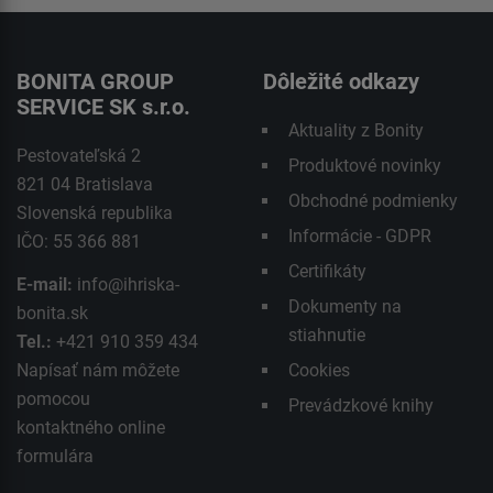
BONITA GROUP
Dôležité odkazy
SERVICE SK s.r.o.
Aktuality z Bonity
Pestovateľská 2
Produktové novinky
821 04 Bratislava
Obchodné podmienky
Slovenská republika
Informácie - GDPR
IČO: 55 366 881
Certifikáty
E-mail:
info@ihriska-
Dokumenty na
bonita.sk
stiahnutie
Tel.:
+421 910 359 434
Napísať nám môžete
Cookies
pomocou
Prevádzkové knihy
kontaktného
online
formulára