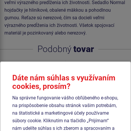
veľmi výrazného predĺženia ich životnosti. Sedadlo Normal
hojdačky je hliníkové, obalené mäkkou a pohodlnou
gumou. Reťaze sú nerezové, čím sa docieli veľmi
výrazného predĺženia ich životnosti. Všetok spojovací
materiál je pozinkovaný alebo nerezový.
Podobný
tovar
Produkt - SEH-0006D
Produkt - SEH-0004
Sedátko matka a dieťa
Sedátko Inkluzívne
Dáte nám súhlas s využívaním
(vrátane reťazí)
cookies, prosím?
Novinka
Na správne fungovanie vášho obľúbeného e-shopu,
na prispôsobenie obsahu stránok vašim potrebám,
na štatistické a marketingové účely používame
súbory cookie. Kliknutím na tlačidlo „Prijímam“
nám udelíte súhlas s ich zberom a spracovaním a