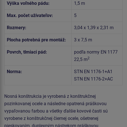
Výška voľného pádu:
1,5 m
Max. počet užívateľov:
5
Rozmery:
3,04 x 1,39 x 2,31 m
Plocha potrebná pre montáž:
3 x 7,5 m
Povrch, tlmiaci pád:
podľa normy EN 1177
2
22,5 m
Norma:
STN EN 1176-1+A1
STN EN 1176-2+AC
Nosná konštrukcia je vyrobená z konštrukčnej
pozinkovanej ocele a následne opatrená práškovou
vypaľovanou farbou a všetky ďalšie kovové časti sú
vyrobene z konštrukčnej čiernej ocele, ošetrenej
pieskovaním, duplexným nástrekom práškovou