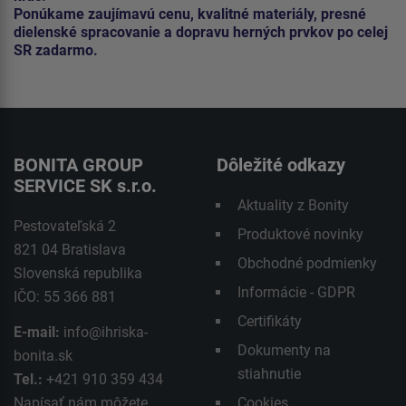
Ponúkame zaujímavú cenu, kvalitné materiály, presné
dielenské spracovanie a dopravu herných prvkov po celej
SR zadarmo.
BONITA GROUP
Dôležité odkazy
SERVICE SK s.r.o.
Aktuality z Bonity
Pestovateľská 2
Produktové novinky
821 04 Bratislava
Obchodné podmienky
Slovenská republika
Informácie - GDPR
IČO: 55 366 881
Certifikáty
E-mail:
info@ihriska-
Dokumenty na
bonita.sk
stiahnutie
Tel.:
+421 910 359 434
Napísať nám môžete
Cookies