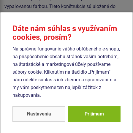
vypaľovanou farbou. Tieto konštrukcie sú uložené do
betónového lôžka.
Sedadlo „Hniezdo” je vyrobené z polypropylénového lana z
Dáte nám súhlas s využívaním
vysoko pevnostného vlákna. Závesné laná sú vyrobené z
cookies, prosím?
materiálu HERKULES (16 mm lana z polypropylénu s
vnútorným oceľovým jadrom). Všetok spojovací materiál je
Na správne fungovanie vášho obľúbeného e-shopu,
pozinkovaný alebo nerezový.
na prispôsobenie obsahu stránok vašim potrebám,
na štatistické a marketingové účely používame
súbory cookie. Kliknutím na tlačidlo „Prijímam“
Podobný
tovar
nám udelíte súhlas s ich zberom a spracovaním a
my vám poskytneme ten najlepší zážitok z
Produkt - REH-6170K-15
Produkt - REH-6170K-10
nakupovania.
Reťazová hojdačka
Reťazová hojdačka
Hniezdo - celokovová
Hniezdo - celokovová
(v.p. 1,5 m)
(v.p. 1 m)
Nastavenia
Prijímam