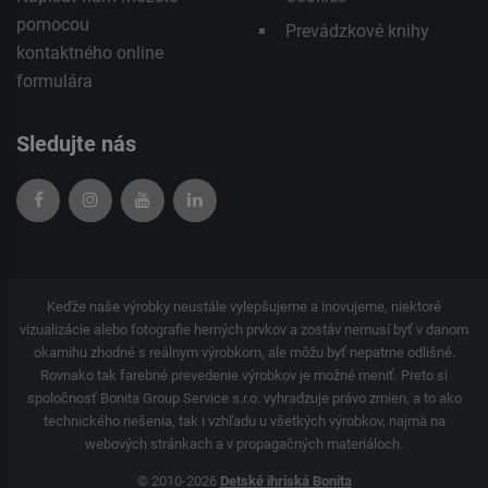
pomocou
Prevádzkové knihy
kontaktného
online
formulára
Sledujte nás
Keďže naše výrobky neustále vylepšujeme a inovujeme, niektoré
vizualizácie alebo fotografie herných prvkov a zostáv nemusí byť v danom
okamihu zhodné s reálnym výrobkom, ale môžu byť nepatrne odlišné.
Rovnako tak farebné prevedenie výrobkov je možné meniť. Preto si
spoločnosť Bonita Group Service s.r.o. vyhradzuje právo zmien, a to ako
technického riešenia, tak i vzhľadu u všetkých výrobkov, najmä na
webových stránkach a v propagačných materiáloch.
© 2010-2026
Detské ihriská Bonita