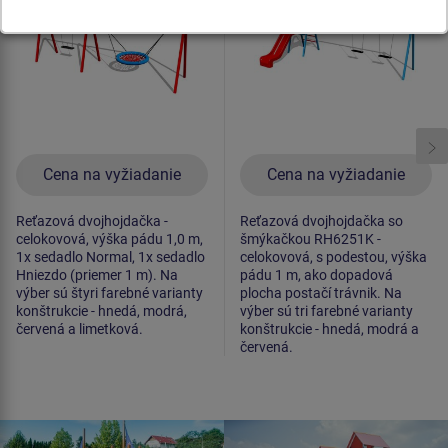
(v.p. 1 m)
Cena na vyžiadanie
Cena na vyžiadanie
Reťazová dvojhojdačka -
Reťazová dvojhojdačka so
celokovová, výška pádu 1,0 m,
šmýkačkou RH6251K -
1x sedadlo Normal, 1x sedadlo
celokovová, s podestou, výška
Hniezdo (priemer 1 m). Na
pádu 1 m, ako dopadová
výber sú štyri farebné varianty
plocha postačí trávnik. Na
konštrukcie - hnedá, modrá,
výber sú tri farebné varianty
červená a limetková.
konštrukcie - hnedá, modrá a
červená.