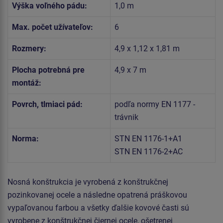
Výška voľného pádu:
1,0 m
Max. počet užívateľov:
6
Rozmery:
4,9 x 1,12 x 1,81 m
Plocha potrebná pre
4,9 x 7 m
montáž:
Povrch, tlmiaci pád:
podľa normy EN 1177 -
trávnik
Norma:
STN EN 1176-1+A1
STN EN 1176-2+AC
Nosná konštrukcia je vyrobená z konštrukčnej
pozinkovanej ocele a následne opatrená práškovou
vypaľovanou farbou a všetky ďalšie kovové časti sú
vyrobene z konštrukčnej čiernej ocele, ošetrenej