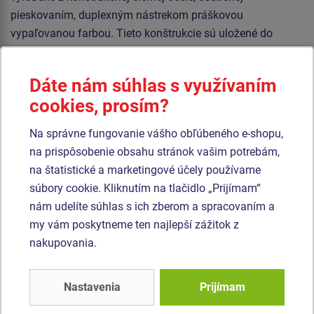
pieskovaním, duplexným nástrekom práškovou
vypaľovanou farbou. Tieto konštrukcie sú uložené do
betónového lôžka.
Sedadlo Normal hojdačky je hliníkové, obalené mäkkou a
Dáte nám súhlas s využívaním
pohodlnou gumou. Sedadlo „Hniezdo” je vyrobené z
cookies, prosím?
polypropylénového lana z vysoko pevnostného vlákna.
Závesné laná sú vyrobené z materiálu HERKULES (16 mm
Na správne fungovanie vášho obľúbeného e-shopu,
lana z polypropylénu s vnútorným oceľovým jadrom).
na prispôsobenie obsahu stránok vašim potrebám,
Všetok spojovací materiál je pozinkovaný alebo nerezový.
na štatistické a marketingové účely používame
súbory cookie. Kliknutím na tlačidlo „Prijímam“
nám udelíte súhlas s ich zberom a spracovaním a
Podobný
tovar
my vám poskytneme ten najlepší zážitok z
nakupovania.
Produkt - REH-6221K-10
Produkt - RH-6251K-10
Reťazová dvojhojdačka
Reťazová dvojhojdačka
- celokovová (v.p. 1,0
so šmýkačkou
Nastavenia
Prijímam
m)
RH6251K - celokovová