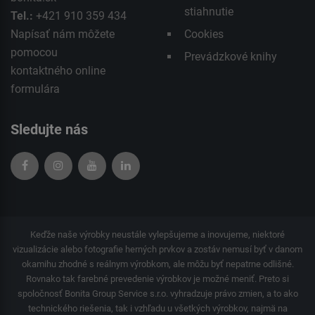
stiahnutie
Tel.:
+421 910 359 434
Napísať nám môžete
Cookies
pomocou
Prevádzkové knihy
kontaktného
online
formulára
Sledujte nás
Keďže naše výrobky neustále vylepšujeme a inovujeme, niektoré
vizualizácie alebo fotografie herných prvkov a zostáv nemusí byť v danom
okamihu zhodné s reálnym výrobkom, ale môžu byť nepatrne odlišné.
Rovnako tak farebné prevedenie výrobkov je možné meniť. Preto si
spoločnosť Bonita Group Service s.r.o. vyhradzuje právo zmien, a to ako
technického riešenia, tak i vzhľadu u všetkých výrobkov, najmä na