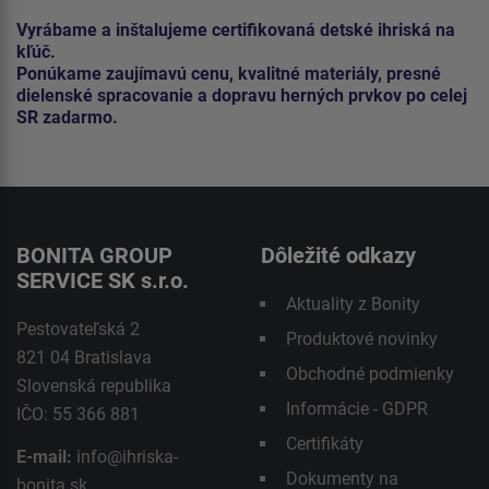
Vyrábame a inštalujeme certifikovaná detské ihriská na
kľúč.
Ponúkame zaujímavú cenu, kvalitné materiály, presné
dielenské spracovanie a dopravu herných prvkov po celej
SR zadarmo.
BONITA GROUP
Dôležité odkazy
SERVICE SK s.r.o.
Aktuality z Bonity
Pestovateľská 2
Produktové novinky
821 04 Bratislava
Obchodné podmienky
Slovenská republika
Informácie - GDPR
IČO: 55 366 881
Certifikáty
E-mail:
info@ihriska-
Dokumenty na
bonita.sk