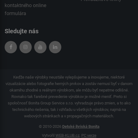
kontaktného
online
formulára
Sledujte nás
Keďže naše výrobky neustále vylepšujeme a inovujeme, niektoré
vizualizácie alebo fotografie herných prvkov a zostáv nemusí byť v danom
okamihu zhodné s reálnym výrobkom, ale môžu byť nepatrne odlišné.
Rovnako tak farebné prevedenie výrobkov je možné meniť. Preto si
spoločnosť Bonita Group Service s.r.o. vyhradzuje právo zmien, a to ako
technického riešenia, tak i vzhľadu u všetkých výrobkov, najmä na
webových stránkach a v propagačných materiáloch.
© 2010-2026
Detské ihriská Bonita
Vytvořil
WEB-KLUB.cz
,
PC verze