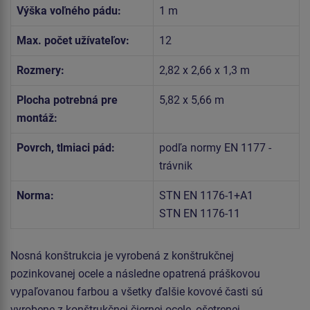
Výška voľného pádu:
1 m
Max. počet užívateľov:
12
Rozmery:
2,82 x 2,66 x 1,3 m
Plocha potrebná pre
5,82 x 5,66 m
montáž:
Povrch, tlmiaci pád:
podľa normy EN 1177 -
trávnik
Norma:
STN EN 1176-1+A1
STN EN 1176-11
Nosná konštrukcia je vyrobená z konštrukčnej
pozinkovanej ocele a následne opatrená práškovou
vypaľovanou farbou a všetky ďalšie kovové časti sú
vyrobene z konštrukčnej čiernej ocele, ošetrenej