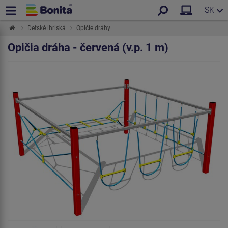
SK
Detské ihriská
Opičie dráhy
Opičia dráha - červená (v.p. 1 m)