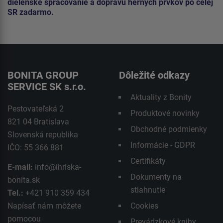
dielenské spracovanie a dopravu herných prvkov po celej
SR zadarmo.
BONITA GROUP
Dôležité odkazy
SERVICE SK s.r.o.
Aktuality z Bonity
Pestovateľská 2
Produktové novinky
821 04 Bratislava
Obchodné podmienky
Slovenská republika
Informácie - GDPR
IČO: 55 366 881
Certifikáty
E-mail:
info@ihriska-
Dokumenty na
bonita.sk
stiahnutie
Tel.:
+421 910 359 434
Napísať nám môžete
Cookies
pomocou
Prevádzkové knihy