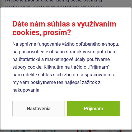
pieskovaním, duplexným nástrekom práškovou
vypaľovanou farbou. Tieto konštrukcie sú uložené do
Dáte nám súhlas s využívaním
betónového lôžka.
cookies, prosím?
Laná sú vyrobené z materiálu HERKULES (16 mm lana z
polypropylénu s vnútorným oceľovým jadrom) a sú
Na správne fungovanie vášho obľúbeného e-shopu,
spojované plastovými spojmi. Všetok spojovací materiál je
na prispôsobenie obsahu stránok vašim potrebám,
pozinkovaný alebo nerezový.
na štatistické a marketingové účely používame
súbory cookie. Kliknutím na tlačidlo „Prijímam“
nám udelíte súhlas s ich zberom a spracovaním a
Podobný
tovar
my vám poskytneme ten najlepší zážitok z
nakupovania.
Produkt - OPD-8402K-10
Produkt - OPD-8403K-10
Opičia dráha -
Opičia dráha -
celokovová (v.p. 1 m)
celokovová (v.p. 1 m)
Nastavenia
Prijímam
Novinka
Novinka