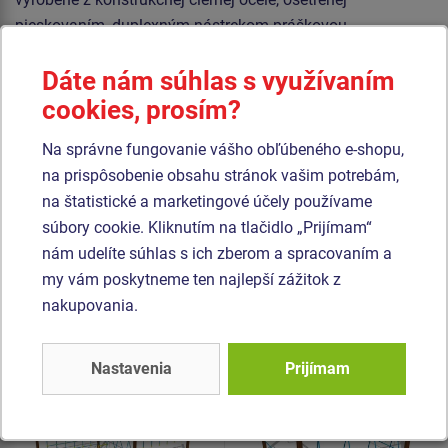
pieskovaním, duplexným nástrekom práškovou
vypaľovanou farbou. Tieto konštrukcie sú uložené do
Dáte nám súhlas s využívaním
betónového lôžka.
cookies, prosím?
Laná sú vyrobené z materiálu HERKULES (16 mm lana z
polypropylénu s vnútorným oceľovým jadrom) a sú
Na správne fungovanie vášho obľúbeného e-shopu,
spojované plastovými spojmi. Všetok spojovací materiál je
na prispôsobenie obsahu stránok vašim potrebám,
pozinkovaný alebo nerezový.
na štatistické a marketingové účely používame
súbory cookie. Kliknutím na tlačidlo „Prijímam“
nám udelíte súhlas s ich zberom a spracovaním a
Podobný
tovar
my vám poskytneme ten najlepší zážitok z
nakupovania.
Produkt - OPD-8302K-10
Produkt - OPD-8404K-10
Opičia dráha -
Opičia dráha -
celokovová (v.p. 1 m)
celokovová (v.p. 1 m)
Nastavenia
Prijímam
Novinka
Novinka