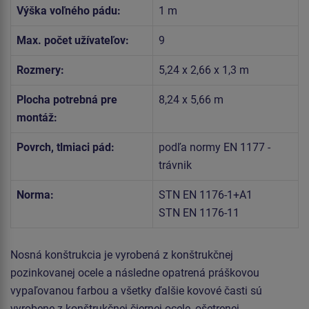
Výška voľného pádu:
1 m
Max. počet užívateľov:
9
Rozmery:
5,24 x 2,66 x 1,3 m
Plocha potrebná pre
8,24 x 5,66 m
montáž:
Povrch, tlmiaci pád:
podľa normy EN 1177 -
trávnik
Norma:
STN EN 1176-1+A1
STN EN 1176-11
Nosná konštrukcia je vyrobená z konštrukčnej
pozinkovanej ocele a následne opatrená práškovou
vypaľovanou farbou a všetky ďalšie kovové časti sú
vyrobene z konštrukčnej čiernej ocele, ošetrenej