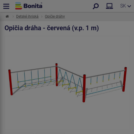
SK
Detské ihriská
Opičie dráhy
Opičia dráha - červená (v.p. 1 m)