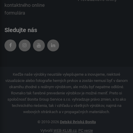
kontaktného
online
formulára
Sledujte nás
Keďže naše výrobky neustále vylepšujeme a inovujeme, niektoré
vizualizácie alebo fotografie herných prvkov a zostáv nemusí byť v danom
okamihu zhodné s reálnym výrobkom, ale môžu byť nepatrne odlišné.
Rovnako tak farebné prevedenie výrobkov je možné meniť. Preto si
spoločnosť Bonita Group Service s.r.o. vyhradzuje právo zmien, a to ako
technického riešenia, tak i vzhľadu u všetkých výrobkov, najmä na
webových stránkach a v propagačných materiáloch.
© 2010-2026
Detské ihriská Bonita
Vytvořil
WEB-KLUB.cz
,
PC verze