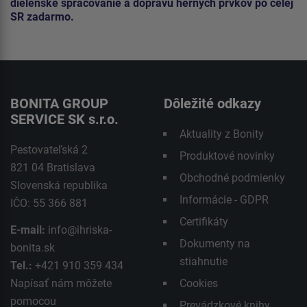
dielenské spracovanie a dopravu herných prvkov po celej
SR zadarmo.
BONITA GROUP
Dôležité odkazy
SERVICE SK s.r.o.
Aktuality z Bonity
Pestovateľská 2
Produktové novinky
821 04 Bratislava
Obchodné podmienky
Slovenská republika
Informácie - GDPR
IČO: 55 366 881
Certifikáty
E-mail:
info@ihriska-
Dokumenty na
bonita.sk
stiahnutie
Tel.:
+421 910 359 434
Napísať nám môžete
Cookies
pomocou
Prevádzkové knihy