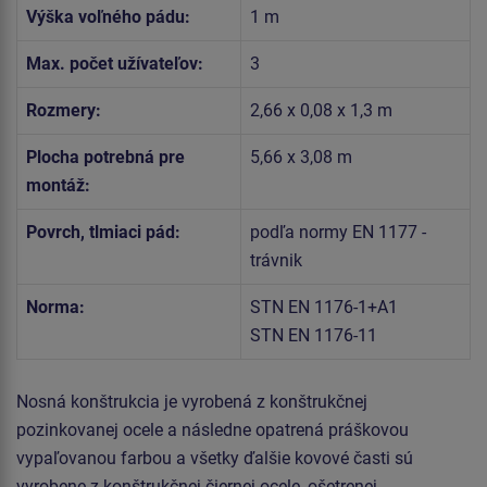
Výška voľného pádu:
1 m
Max. počet užívateľov:
3
Rozmery:
2,66 x 0,08 x 1,3 m
Plocha potrebná pre
5,66 x 3,08 m
montáž:
Povrch, tlmiaci pád:
podľa normy EN 1177 -
trávnik
Norma:
STN EN 1176-1+A1
STN EN 1176-11
Nosná konštrukcia je vyrobená z konštrukčnej
pozinkovanej ocele a následne opatrená práškovou
vypaľovanou farbou a všetky ďalšie kovové časti sú
vyrobene z konštrukčnej čiernej ocele, ošetrenej