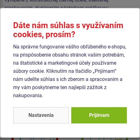
pieskovaním, duplexným nástrekom práškovou
vypaľovanou farbou. Tieto konštrukcie sú uložené do
Dáte nám súhlas s využívaním
betónového lôžka.
cookies, prosím?
Laná sú vyrobené z materiálu HERKULES (16 mm lana z
polypropylénu s vnútorným oceľovým jadrom) a sú
Na správne fungovanie vášho obľúbeného e-shopu,
spojované plastovými spojmi. Všetok spojovací materiál je
na prispôsobenie obsahu stránok vašim potrebám,
pozinkovaný alebo nerezový.
na štatistické a marketingové účely používame
súbory cookie. Kliknutím na tlačidlo „Prijímam“
nám udelíte súhlas s ich zberom a spracovaním a
Podobný
tovar
my vám poskytneme ten najlepší zážitok z
nakupovania.
Produkt - OPD-8106K-10
Produkt - OPD-8108K-10
Opičia dráha Vešiak -
Opičia dráha Balančný
celokovová (v.p. 1 m)
lanový had -
Nastavenia
Prijímam
celokovová (v.p. 1 m)
Novinka
Novinka