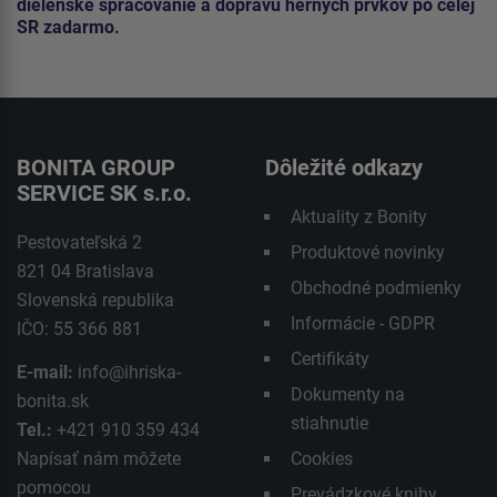
dielenské spracovanie a dopravu herných prvkov po celej
SR zadarmo.
BONITA GROUP
Dôležité odkazy
SERVICE SK s.r.o.
Aktuality z Bonity
Pestovateľská 2
Produktové novinky
821 04 Bratislava
Obchodné podmienky
Slovenská republika
Informácie - GDPR
IČO: 55 366 881
Certifikáty
E-mail:
info@ihriska-
Dokumenty na
bonita.sk
stiahnutie
Tel.:
+421 910 359 434
Napísať nám môžete
Cookies
pomocou
Prevádzkové knihy