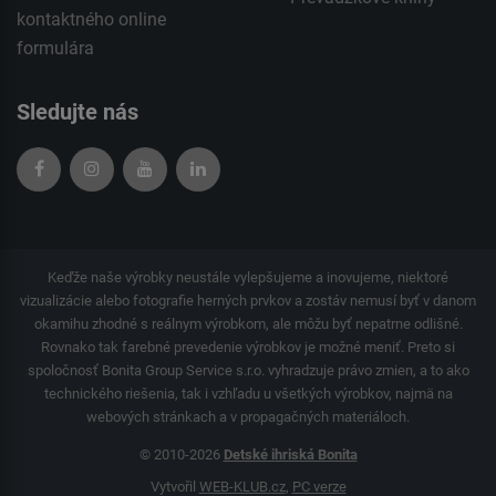
kontaktného
online
formulára
Sledujte nás
Keďže naše výrobky neustále vylepšujeme a inovujeme, niektoré
vizualizácie alebo fotografie herných prvkov a zostáv nemusí byť v danom
okamihu zhodné s reálnym výrobkom, ale môžu byť nepatrne odlišné.
Rovnako tak farebné prevedenie výrobkov je možné meniť. Preto si
spoločnosť Bonita Group Service s.r.o. vyhradzuje právo zmien, a to ako
technického riešenia, tak i vzhľadu u všetkých výrobkov, najmä na
webových stránkach a v propagačných materiáloch.
© 2010-2026
Detské ihriská Bonita
Vytvořil
WEB-KLUB.cz
,
PC verze