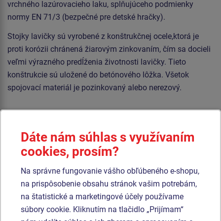
vrchného lazúrovacieho laku, splňujúceho podmienky
normy EN 71/3 (bezpečné pre detské hračky).
Stojky lavičky sú vyrobené z konštrukčnej ocele,ktorá je
proti korózii chránená žiarovým zinkovaním, čím sa docieli
veľmi výrazného predĺženia životnosti lavičky. Tieto
konštrukcie sú uložené do betónového lôžka. Všetok
spojovací materiál je pozinkovaný alebo nerezový.
Podobný
tovar
Dáte nám súhlas s využívaním
Produkt - LAV-0105ZD-10
Produkt - LAV-0115ZD-10
cookies, prosím?
Lavička LAV0105ZD
Lavička LAV0115ZD
(na zabetónovanie)
(na zabetónovanie)
Na správne fungovanie vášho obľúbeného e-shopu,
na prispôsobenie obsahu stránok vašim potrebám,
na štatistické a marketingové účely používame
súbory cookie. Kliknutím na tlačidlo „Prijímam“