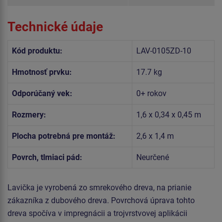
Technické údaje
Kód produktu:
LAV-0105ZD-10
Hmotnosť prvku:
17.7 kg
Odporúčaný vek:
0+ rokov
Rozmery:
1,6 x 0,34 x 0,45 m
Plocha potrebná pre montáž:
2,6 x 1,4 m
Povrch, tlmiaci pád:
Neurčené
Lavička je vyrobená zo smrekového dreva, na prianie
zákazníka z dubového dreva. Povrchová úprava tohto
dreva spočíva v impregnácii a trojvrstvovej aplikácii