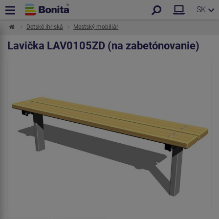
SK
Detské ihriská
Mestský mobiliár
Lavička LAV0105ZD (na zabetónovanie)