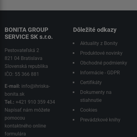
BONITA GROUP
Dôležité odkazy
SERVICE SK s.r.o.
Aktuality z Bonity
Pestovateľská 2
Produktové novinky
821 04 Bratislava
Obchodné podmienky
Slovenská republika
Informácie - GDPR
IČO: 55 366 881
Certifikáty
E-mail:
info@ihriska-
Dokumenty na
bonita.sk
stiahnutie
Tel.:
+421 910 359 434
Napísať nám môžete
Cookies
pomocou
Prevádzkové knihy
kontaktného
online
formulára