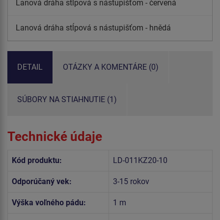
Lanová dráha stĺpová s nástupišťom - červená
Lanová dráha stĺpová s nástupišťom - hnědá
DETAIL
OTÁZKY A KOMENTÁRE (0)
SÚBORY NA STIAHNUTIE (1)
Technické údaje
Kód produktu:
LD-011KZ20-10
Odporúčaný vek:
3-15 rokov
Výška voľného pádu:
1 m