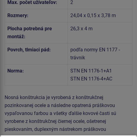
Max. počet užívateľov:
2
Rozmery:
24,04 x 0,15 x 3,78 m
Plocha potrebná pre
26,3 x 4 m
montáž:
Povrch, tlmiaci pád:
podľa normy EN 1177 -
trávnik
Norma:
STN EN 1176-1+A1
STN EN 1176-4+AC
Nosná konštrukcia je vyrobená z konštrukčnej
pozinkovanej ocele a následne opatrená práškovou
vypaľovanou farbou a všetky ďalšie kovové časti sú
vyrobene z konštrukčnej čiernej ocele, ošetrenej
pieskovaním, duplexným nástrekom práškovou