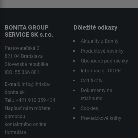
BONITA GROUP
Dôležité odkazy
SERVICE SK s.r.o.
Aktuality z Bonity
Pestovateľská 2
Produktové novinky
821 04 Bratislava
Obchodné podmienky
Slovenská republika
Informácie - GDPR
IČO: 55 366 881
Certifikáty
E-mail:
info@ihriska-
Dokumenty na
bonita.sk
stiahnutie
Tel.:
+421 910 359 434
Napísať nám môžete
Cookies
pomocou
Prevádzkové knihy
kontaktného
online
formulára