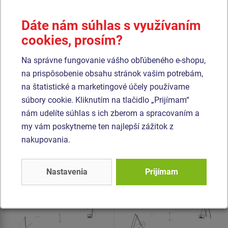
vypaľovanou farbou. Tieto konštrukcie sú uložené do
betónového lôžka.
Dáte nám súhlas s využívaním
Podesta je vyrobená z HPL (vysokotlakový laminát
cookies, prosím?
opatrený protišmykom, ktorý sa vyznačuje vysokou
farebnou stálosťou, odolnosťou proti poškriabaniu a
Na správne fungovanie vášho obľúbeného e-shopu,
odolnosťou proti vode). Všetok spojovací materiál je
na prispôsobenie obsahu stránok vašim potrebám,
pozinkovaný alebo nerezový.
na štatistické a marketingové účely používame
súbory cookie. Kliknutím na tlačidlo „Prijímam“
nám udelíte súhlas s ich zberom a spracovaním a
Podobný
tovar
my vám poskytneme ten najlepší zážitok z
nakupovania.
Produkt - LD-011K20-10
Produkt - LD-021K20-10
Lanová dráha stĺpová s
Lanová dráha ačková s
nástupišťom -
nástupišťom LD020K -
Nastavenia
Prijímam
celokovová
celokovová