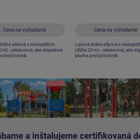
Cena na vyžiadanie
Cena na vyžiadanie
dráha ačková s nástupišťom
Lanová dráha stĺpová s nástupiš
0 m) - celokovová, ako dopadová
(dĺžka 20 m) - celokovová, ako d
ostačí trávnik.
plocha postačí trávnik.
bame a inštalujeme certifikovaná de