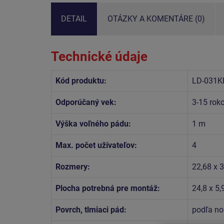
DETAIL
OTÁZKY A KOMENTÁRE (0)
Technické údaje
Kód produktu:
LD-031K
Odporúčaný vek:
3-15 rok
Výška voľného pádu:
1 m
Max. počet užívateľov:
4
Rozmery:
22,68 x 3
Plocha potrebná pre montáž:
24,8 x 5,
Povrch, tlmiaci pád:
podľa no