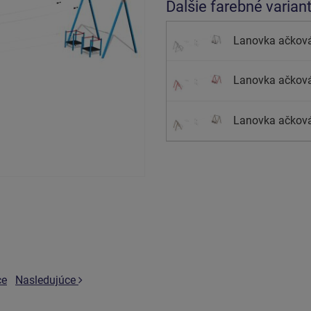
Ďalšie farebné varian
Lanovka ačková
Lanovka ačková
Lanovka ačková
ce
Nasledujúce