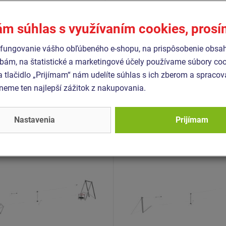
1176-1+A1
1176-4+AC
ám súhlas s využívaním cookies, pros
fungovanie vášho obľúbeného e-shopu, na prispôsobenie obsa
bám, na štatistické a marketingové účely používame súbory coo
Podobný
tovar
a tlačidlo „Prijímam“ nám udelíte súhlas s ich zberom a spraco
eme ten najlepší zážitok z nakupovania.
- LD-021K20-10
Produkt - LD-011K20-10
Nastavenia
Prijímam
á dráha ačková s
Lanová dráha stĺpová s
pišťom LD020K -
nástupišťom - celokovová
ovová