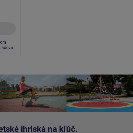
ťom
opadová
tské ihriská na kľúč.