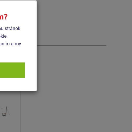
ím?
hu stránok
kie.
vaním a my