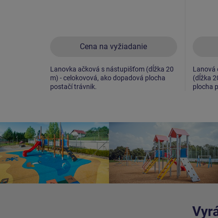
Cena na vyžiadanie
Lanovka ačková s nástupišťom (dĺžka 20
Lanová 
m) - celokovová, ako dopadová plocha
(dĺžka 2
postačí trávnik.
plocha p
Vyrá