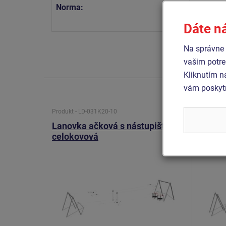
Norma:
STN EN 
STN EN 
Dáte n
Na správne 
vašim potre
Kliknutím n
vám poskytn
Produkt - LD-031K20-10
Produkt 
Lanovka ačková s nástupišťom -
Lanov
celokovová
nástu
celok