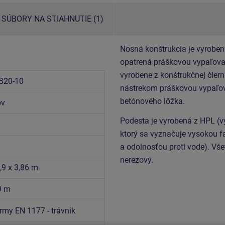
SÚBORY NA STIAHNUTIE (1)
Nosná konštrukcia je vyroben
opatrená práškovou vypaľovan
vyrobene z konštrukčnej čiern
B20-10
nástrekom práškovou vypaľov
betónového lôžka.
ov
Podesta je vyrobená z HPL (
ktorý sa vyznačuje vysokou f
a odolnosťou proti vode). Vše
nerezový.
,9 x 3,86 m
9 m
rmy EN 1177 - trávnik