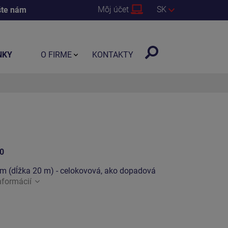
Môj účet
SK
šte nám
NKY
O FIRME
KONTAKTY
0
m (dĺžka 20 m) - celokovová, ako dopadová
nformácií