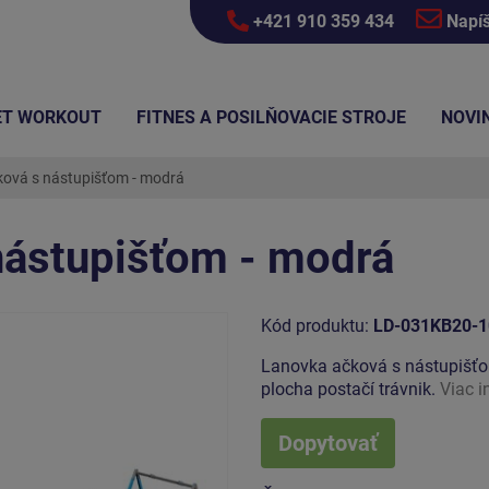
+421 910 359 434
Napí
ET WORKOUT
FITNES A POSILŇOVACIE STROJE
NOVI
ová s nástupišťom - modrá
nástupišťom - modrá
Kód produktu:
LD-031KB20-1
Lanovka ačková s nástupišťo
plocha postačí trávnik.
Viac i
Dopytovať