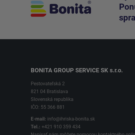
Ponú
spra
BONITA GROUP SERVICE SK s.r.o.
Pestovateľská 2
821 04 Bratislava
Slovenská republika
IČO: 55 366 881
E-mail:
info@ihriska-bonita.sk
Tel.:
+421 910 359 434
Napísať nám môžete pomocou kontaktného
onli