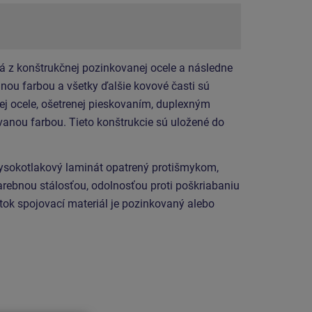
á z konštrukčnej pozinkovanej ocele a následne
ou farbou a všetky ďalšie kovové časti sú
ej ocele, ošetrenej pieskovaním, duplexným
anou farbou. Tieto konštrukcie sú uložené do
vysokotlakový laminát opatrený protišmykom,
arebnou stálosťou, odolnosťou proti poškriabaniu
tok spojovací materiál je pozinkovaný alebo