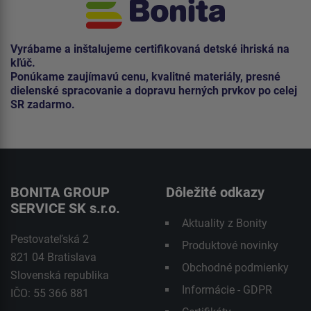
Vyrábame a inštalujeme certifikovaná detské ihriská na
kľúč.
Ponúkame zaujímavú cenu, kvalitné materiály, presné
dielenské spracovanie a dopravu herných prvkov po celej
SR zadarmo.
BONITA GROUP
Dôležité odkazy
SERVICE SK s.r.o.
Aktuality z Bonity
Pestovateľská 2
Produktové novinky
821 04 Bratislava
Obchodné podmienky
Slovenská republika
Informácie - GDPR
IČO: 55 366 881