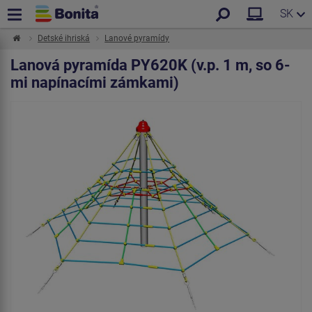
SK
Detské ihriská
Lanové pyramídy
Lanová pyramída PY620K (v.p. 1 m, so 6-
mi napínacími zámkami)