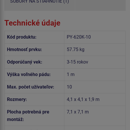
SÚBORY NA STIAHNUTIE (1)
Technické údaje
Kód produktu:
PY-620K-10
Hmotnosť prvku:
57.75 kg
Odporúčaný vek:
3-15 rokov
Výška voľného pádu:
1 m
Max. počet užívateľov:
10
Rozmery:
4,1 x 4,1 x 1,9 m
Plocha potrebná pre
7,1 x 7,1 m
montáž: