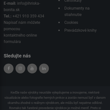
Certifikáty
E-mail:
info@ihriska-
Dokumenty na
bonita.sk
stiahnutie
Tel.:
+421 910 359 434
Napísať nám môžete
Cookies
pomocou
Prevádzkové knihy
kontaktného
online
formulára
Sledujte nás
Keďže naše výrobky neustále vylepšujeme a inovujeme, niektoré
vizualizácie alebo fotografie herných prvkov a zostáv nemusí byť v danom
okamihu zhodné s reálnym výrobkom, ale môžu byť nepatrne odlišné.
Rovnako tak farebné prevedenie výrobkov je možné meniť. Preto si