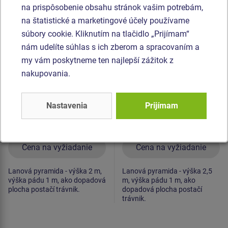
na prispôsobenie obsahu stránok vašim potrebám,
Produkt - PY-620K-10
Produkt - PY-626K-10
na štatistické a marketingové účely používame
Lanová pyramída
Lanová pyramída
súbory cookie. Kliknutím na tlačidlo „Prijímam“
PY620K (v.p. 1 m, so 6-
PY626K (v.p. 1 m, so 6-
nám udelíte súhlas s ich zberom a spracovaním a
mi napínacími
mi napínacími
zámkami)
zámkami)
my vám poskytneme ten najlepší zážitok z
nakupovania.
Nastavenia
Prijímam
Cena na vyžiadanie
Cena na vyžiadanie
Lanová pyramida - výška 2 m,
Lanová pyramida - výška 2,5
výška pádu 1 m, ako dopadová
m, výška pádu 1 m, ako
plocha postačí trávnik.
dopadová plocha postačí
trávnik.