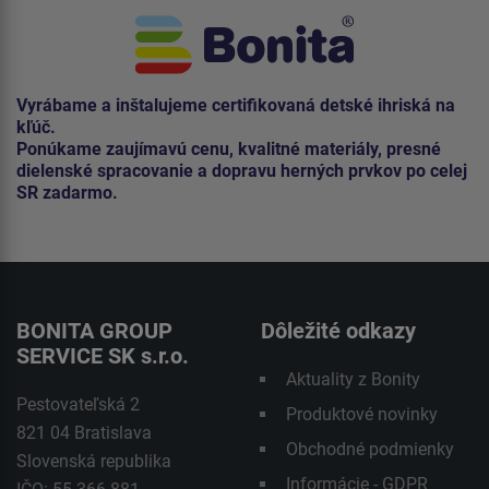
Vyrábame a inštalujeme certifikovaná detské ihriská na
kľúč.
Ponúkame zaujímavú cenu, kvalitné materiály, presné
dielenské spracovanie a dopravu herných prvkov po celej
SR zadarmo.
BONITA GROUP
Dôležité odkazy
SERVICE SK s.r.o.
Aktuality z Bonity
Pestovateľská 2
Produktové novinky
821 04 Bratislava
Obchodné podmienky
Slovenská republika
Informácie - GDPR