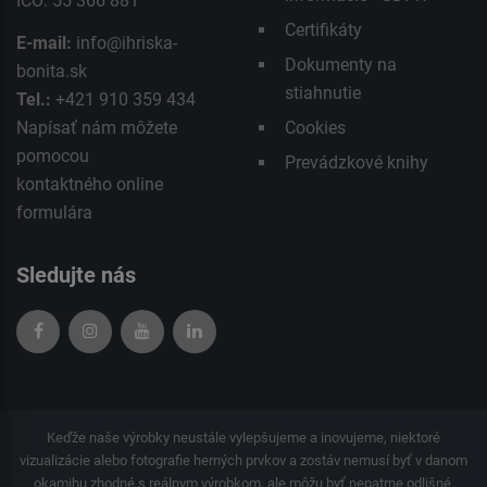
IČO: 55 366 881
Certifikáty
E-mail:
info@ihriska-
Dokumenty na
bonita.sk
stiahnutie
Tel.:
+421 910 359 434
Napísať nám môžete
Cookies
pomocou
Prevádzkové knihy
kontaktného
online
formulára
Sledujte nás
Keďže naše výrobky neustále vylepšujeme a inovujeme, niektoré
vizualizácie alebo fotografie herných prvkov a zostáv nemusí byť v danom
okamihu zhodné s reálnym výrobkom, ale môžu byť nepatrne odlišné.