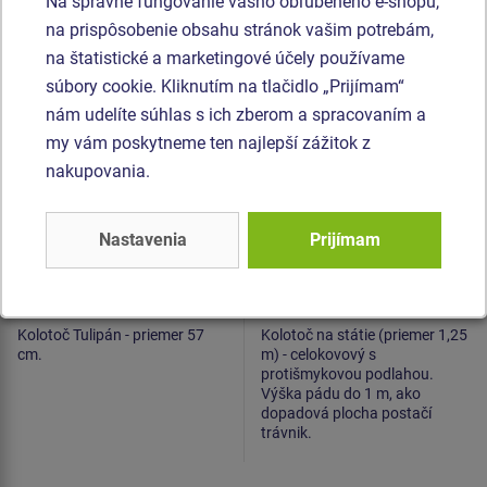
Na správne fungovanie vášho obľúbeného e-shopu,
Kolotoč Tulipán
Kolotoč na státie
na prispôsobenie obsahu stránok vašim potrebám,
(priemer 0,57 m)
KON0005 (priemer 1,25
na štatistické a marketingové účely používame
m) - celokovový
súbory cookie. Kliknutím na tlačidlo „Prijímam“
Novinka
nám udelíte súhlas s ich zberom a spracovaním a
my vám poskytneme ten najlepší zážitok z
nakupovania.
Nastavenia
Prijímam
Cena na vyžiadanie
Cena na vyžiadanie
Kolotoč Tulipán - priemer 57
Kolotoč na státie (priemer 1,25
cm.
m) - celokovový s
protišmykovou podlahou.
Výška pádu do 1 m, ako
dopadová plocha postačí
trávnik.