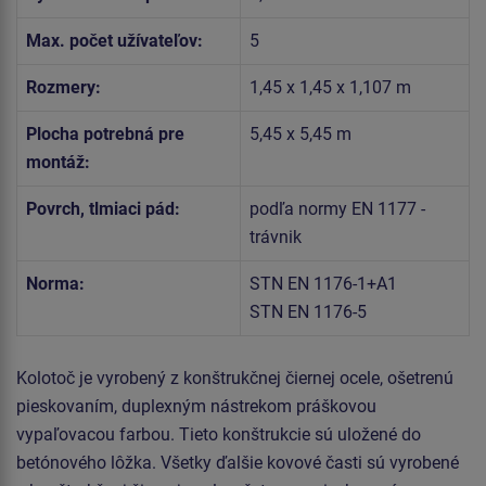
Max. počet užívateľov:
5
Rozmery:
1,45 x 1,45 x 1,107 m
Plocha potrebná pre
5,45 x 5,45 m
montáž:
Povrch, tlmiaci pád:
podľa normy EN 1177 -
trávnik
Norma:
STN EN 1176-1+A1
STN EN 1176-5
Kolotoč je vyrobený z konštrukčnej čiernej ocele, ošetrenú
pieskovaním, duplexným nástrekom práškovou
vypaľovacou farbou. Tieto konštrukcie sú uložené do
betónového lôžka. Všetky ďalšie kovové časti sú vyrobené