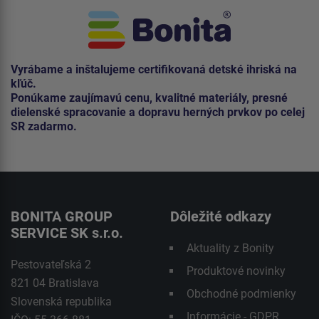
Vyrábame a inštalujeme certifikovaná detské ihriská na
kľúč.
Ponúkame zaujímavú cenu, kvalitné materiály, presné
dielenské spracovanie a dopravu herných prvkov po celej
SR zadarmo.
BONITA GROUP
Dôležité odkazy
SERVICE SK s.r.o.
Aktuality z Bonity
Pestovateľská 2
Produktové novinky
821 04 Bratislava
Obchodné podmienky
Slovenská republika
Informácie - GDPR