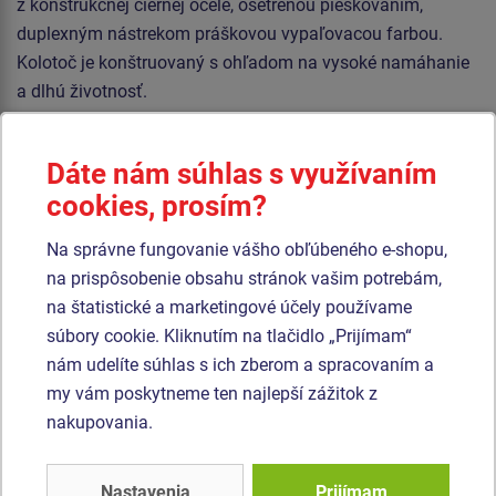
z konštrukčnej čiernej ocele, ošetrenou pieskovaním,
duplexným nástrekom práškovou vypaľovacou farbou.
Kolotoč je konštruovaný s ohľadom na vysoké namáhanie
a dlhú životnosť.
Kolotoč je konštruovaný s ohľadom na vysoké namáhanie
a dlhú životnosť. Otočný stred a sedačky sú vyrobené z
Dáte nám súhlas s využívaním
vysoko kvalitného plastu HDPE (celoprefarbený polyetylén
cookies, prosím?
s vysokou hustotou, ktorýsa vyznačuje vysokou farebnou
Na správne fungovanie vášho obľúbeného e-shopu,
stálosťou, odolnosťou proti UV žiarenia a hlavne
na prispôsobenie obsahu stránok vašim potrebám,
bezpečnosťou, pretože je nelámavý a nehrozí tak žiadne
na štatistické a marketingové účely používame
nebezpečenstvo zranenia detí ostrými úlomkami). Podesta
súbory cookie. Kliknutím na tlačidlo „Prijímam“
je vyrobená z protišmykového plechu. Všetok spojovací
nám udelíte súhlas s ich zberom a spracovaním a
materiál je pozinkovaný alebo nerezový.
my vám poskytneme ten najlepší zážitok z
nakupovania.
Podobný
tovar
Nastavenia
Prijímam
Produkt - KON-0006K-10
Produkt - KON-0057K-10