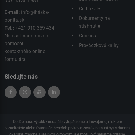
IČO: 55 366 881
Certifikáty
E-mail:
info@ihriska-
Dokumenty na
bonita.sk
stiahnutie
Tel.:
+421 910 359 434
Napísať nám môžete
Cookies
pomocou
Prevádzkové knihy
kontaktného
online
formulára
Sledujte nás
Keďže naše výrobky neustále vylepšujeme a inovujeme, niektoré
vizualizácie alebo fotografie herných prvkov a zostáv nemusí byť v danom
okamihu zhodné s reálnym výrobkom, ale môžu byť nepatrne odlišné.