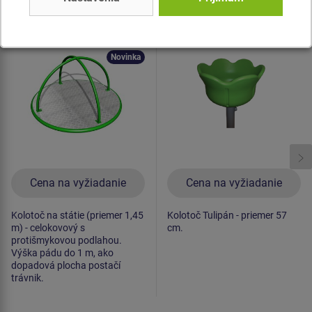
Kolotoč na státie
Kolotoč Tulipán
KON0006 (priemer 1,45
(priemer 0,57 m)
m) - celokovový
Novinka
Cena na vyžiadanie
Cena na vyžiadanie
Kolotoč na státie (priemer 1,45
Kolotoč Tulipán - priemer 57
m) - celokovový s
cm.
protišmykovou podlahou.
Výška pádu do 1 m, ako
dopadová plocha postačí
trávnik.