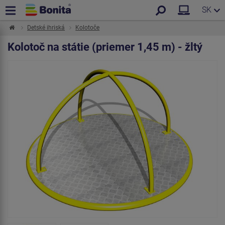
SK
Detské ihriská
Kolotoče
Kolotoč na státie (priemer 1,45 m) - žltý