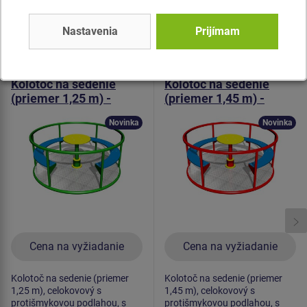
Podobný
tovar
Nastavenia
Prijímam
Produkt - KON-0001K-10
Produkt - KON-0002K-10
Kolotoč na sedenie
Kolotoč na sedenie
(priemer 1,25 m) -
(priemer 1,45 m) -
celokovový
celokovový
Novinka
Novinka
Cena na vyžiadanie
Cena na vyžiadanie
Kolotoč na sedenie (priemer
Kolotoč na sedenie (priemer
1,25 m), celokovový s
1,45 m), celokovový s
protišmykovou podlahou, s
protišmykovou podlahou, s