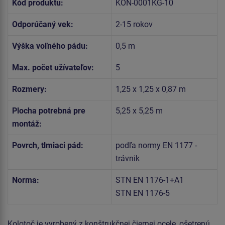
Kód produktu:
KON-0001KG-10
Odporúčaný vek:
2-15 rokov
Výška voľného pádu:
0,5 m
Max. počet užívateľov:
5
Rozmery:
1,25 x 1,25 x 0,87 m
Plocha potrebná pre
5,25 x 5,25 m
montáž:
Povrch, tlmiaci pád:
podľa normy EN 1177 -
trávnik
Norma:
STN EN 1176-1+A1
STN EN 1176-5
Kolotoč je vyrobený z konštrukčnej čiernej ocele, ošetrenú