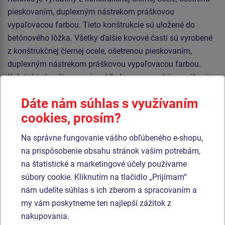
pieskovaním, duplexným nástrekom práškovou
vypaľovacou farbou. Tieto konštrukcie sú uložené do
betónového lôžka. Všetky ďalšie kovové časti sú vyrobené
z konštrukčnej čiernej ocele, ošetrenou pieskovaním,
duplexným nástrekom práškovou vypaľovacou farbou.
Kolotoč je konštruovaný s ohľadom na vysoké namáhanie
a dlhú životnosť.
Dáte nám súhlas s využívaním
Kolotoč je konštruovaný s ohľadom na vysoké namáhanie
cookies, prosím?
a dlhú životnosť. Otočný stred a sedačky sú vyrobené z
vysoko kvalitného plastu HDPE (celoprefarbený polyetylén
Na správne fungovanie vášho obľúbeného e-shopu,
s vysokou hustotou, ktorýsa vyznačuje vysokou farebnou
na prispôsobenie obsahu stránok vašim potrebám,
stálosťou, odolnosťou proti UV žiarenia a hlavne
na štatistické a marketingové účely používame
bezpečnosťou, pretože je nelámavý a nehrozí tak žiadne
súbory cookie. Kliknutím na tlačidlo „Prijímam“
nebezpečenstvo zranenia detí ostrými úlomkami). Podesta
nám udelíte súhlas s ich zberom a spracovaním a
je vyrobená z protišmykového plechu. Všetok spojovací
my vám poskytneme ten najlepší zážitok z
materiál je pozinkovaný alebo nerezový.
nakupovania.