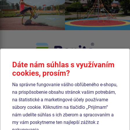
Dáte nám súhlas s využívaním
Vyrábame a inštalujeme certifikovaná detské ihriská na
cookies, prosím?
kľúč.
Ponúkame zaujímavú cenu, kvalitné materiály, presné
dielenské spracovanie a dopravu herných prvkov po celej
Na správne fungovanie vášho obľúbeného e-shopu,
SR zadarmo.
na prispôsobenie obsahu stránok vašim potrebám,
na štatistické a marketingové účely používame
súbory cookie. Kliknutím na tlačidlo „Prijímam“
nám udelíte súhlas s ich zberom a spracovaním a
my vám poskytneme ten najlepší zážitok z
BONITA GROUP
Dôležité odkazy
nakupovania.