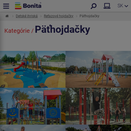
SK
Detské ihriská
Reťazové hojdačky
Päťhojdačky
Päťhojdačky
Kategórie /