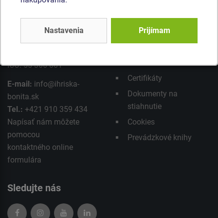
SERVICE SK s.r.o.
Aktuality z Bonity
Pestovateľská 2
Nastavenia
Prijímam
Produktové novinky
821 04 Bratislava
Obchodné podmienky
Slovenská republika
Informácie - GDPR
IČO: 55 366 881
Certifikáty
E-mail:
info@ihriska-
Dokumenty na
bonita.sk
stiahnutie
Tel.:
+421 910 359 434
Napísať nám môžete
Cookies
pomocou
Prevádzkové knihy
kontaktného
online
formulára
Sledujte nás