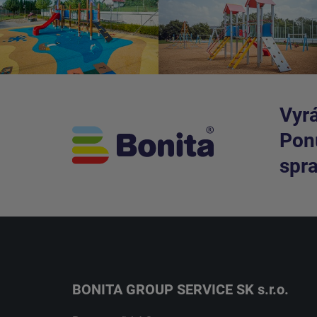
Vyrá
Ponú
spra
BONITA GROUP SERVICE SK s.r.o.