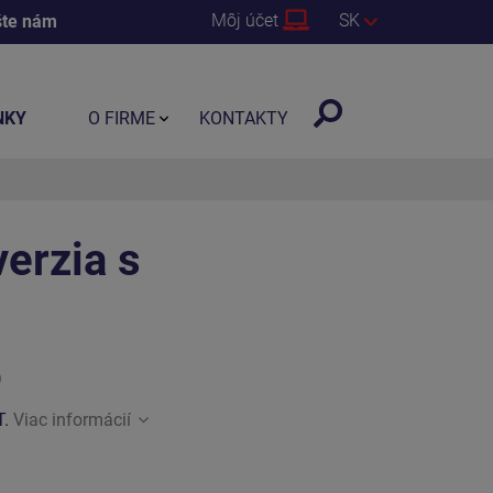
Môj účet
SK
šte nám
NKY
O FIRME
KONTAKTY
erzia s
0
T.
Viac informácií