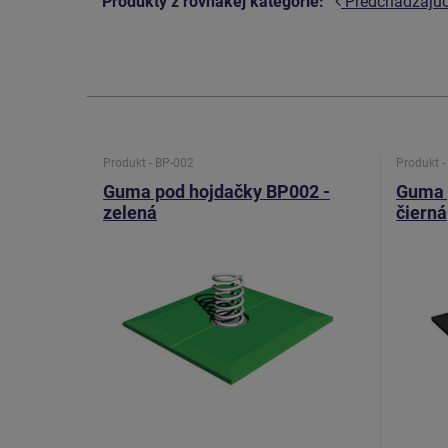
Produkty z rovnakej kategórie:
Predchádzajú
Produkt - BP-002
Produkt -
Guma pod hojdačky BP002 -
Guma 
zelená
čierná