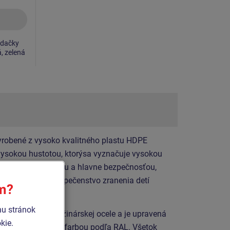
jdačky
á, zelená
yrobené z vysoko kvalitného plastu HDPE
 vysokou hustotou, ktorýsa vyznačuje vysokou
ou proti UV žiareniu a hlavne bezpečnosťou,
í tak žiadne nebezpečenstvo zranenia detí
ím?
hu stránok
zo špeciálnej pružinárskej ocele a je upravená
kie.
vou vypaľovacou farbou podľa RAL. Všetok