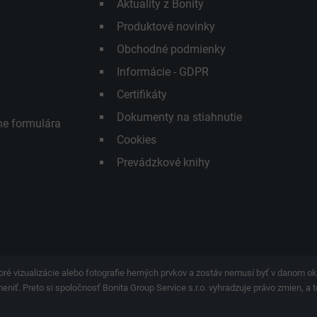
Aktuality z Bonity
Produktové novinky
Obchodné podmienky
Informácie - GDPR
Certifikáty
Dokumenty na stiahnutie
ne formulára
Cookies
Prevádzkové knihy
ré vizualizácie alebo fotografie herných prvkov a zostáv nemusí byť v danom 
iť. Preto si spoločnosť Bonita Group Service s.r.o. vyhradzuje právo zmien, a t
.