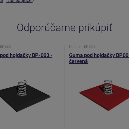
ce
Nasledujúce
Odporúčame prikúpiť
 BP-003
Produkt - BP-001
pod hojdačky BP-003 -
Guma pod hojdačky BP00
červená