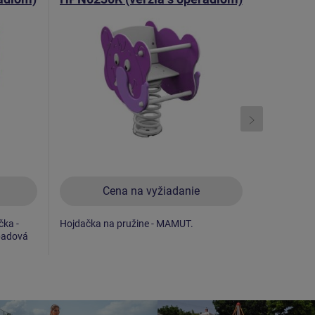
Cena na vyžiadanie
C
čka -
Hojdačka na pružine - MAMUT.
Obľúbené d
padová
AUTÍČKO. V
dopadová p