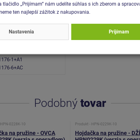
a tlačidlo „Prijímam“ nám udelíte súhlas s ich zberom a spraco
spojovací materiál je pozinko
eme ten najlepší zážitok z nakupovania.
43 x 0,76 m
Nastavenia
Prijímam
 m
rmy EN 1177 - trávnik
1176-1+A1
1176-6+AC
Podobný
tovar
- HPN-0228K-10
Produkt - HPN-0229K-10
čka na pružine - OVCA
Hojdačka na pružine - DŽ
28K (verzia s operadlom)
HPN0229K (verzia s oper