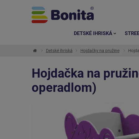
DETSKÉ IHRISKÁ
STRE
Detské ihriská
Hojdačky na pružine
Hojda
Hojdačka na pruži
operadlom)