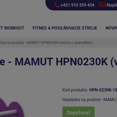
+421 910 359 434
Napí
ET WORKOUT
FITNES A POSILŇOVACIE STROJE
NOVI
čka na pružine - MAMUT HPN0230K (verzia s operadlom)
ne - MAMUT HPN0230K (v
Kód produktu:
HPN-0230K-1
Hojdačka na pružine - MAMU
Dopytovať