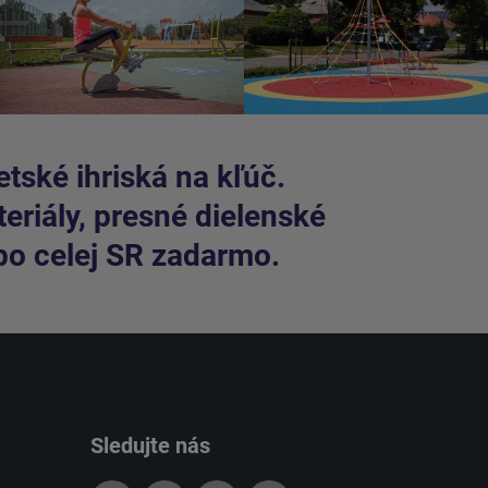
tské ihriská na kľúč.
riály, presné dielenské
po celej SR zadarmo.
Sledujte nás