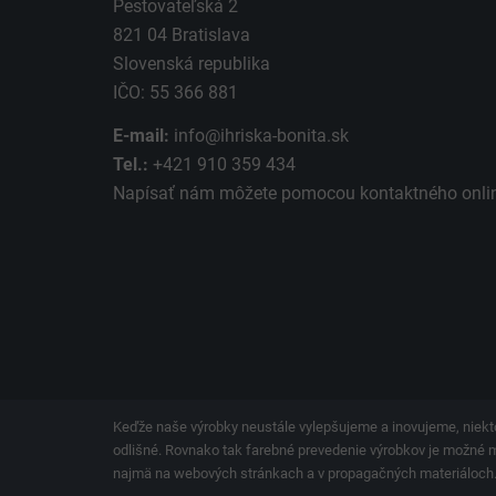
Pestovateľská 2
821 04 Bratislava
Slovenská republika
IČO: 55 366 881
E-mail:
info@ihriska-bonita.sk
Tel.:
+421 910 359 434
Napísať nám môžete pomocou kontaktného
onli
Keďže naše výrobky neustále vylepšujeme a inovujeme, niekto
odlišné. Rovnako tak farebné prevedenie výrobkov je možné men
najmä na webových stránkach a v propagačných materiáloch