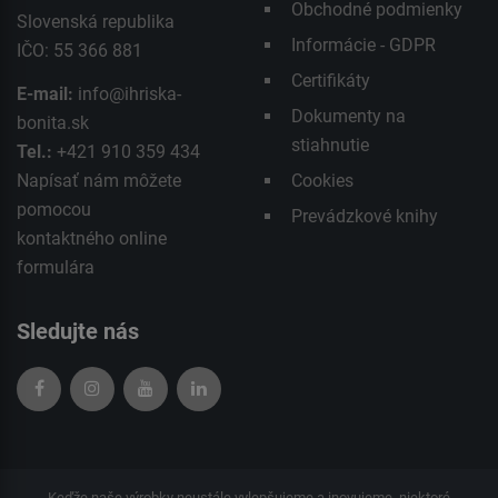
Obchodné podmienky
Slovenská republika
Informácie - GDPR
IČO: 55 366 881
Certifikáty
E-mail:
info@ihriska-
Dokumenty na
bonita.sk
stiahnutie
Tel.:
+421 910 359 434
Napísať nám môžete
Cookies
pomocou
Prevádzkové knihy
kontaktného
online
formulára
Sledujte nás
Keďže naše výrobky neustále vylepšujeme a inovujeme, niektoré