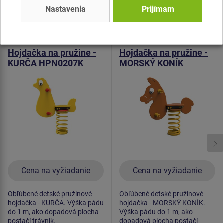
Nastavenia
Prijímam
Podobný
tovar
Produkt - HPN-0207K-10
Produkt - HPN-0205K-10
Hojdačka na pružine -
Hojdačka na pružine -
KURČA HPN0207K
MORSKÝ KONÍK
HPN0205K
Cena na vyžiadanie
Cena na vyžiadanie
Obľúbené detské pružinové
Obľúbené detské pružinové
hojdačka - KURČA. Výška pádu
hojdačka - MORSKÝ KONÍK.
do 1 m, ako dopadová plocha
Výška pádu do 1 m, ako
postačí trávnik.
dopadová plocha postačí