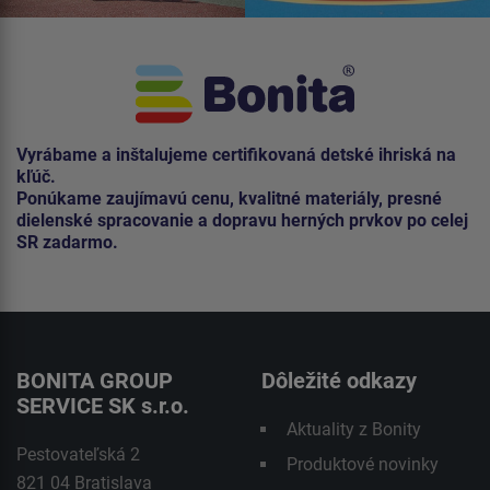
Vyrábame a inštalujeme certifikovaná detské ihriská na
kľúč.
Ponúkame zaujímavú cenu, kvalitné materiály, presné
dielenské spracovanie a dopravu herných prvkov po celej
SR zadarmo.
BONITA GROUP
Dôležité odkazy
SERVICE SK s.r.o.
Aktuality z Bonity
Pestovateľská 2
Produktové novinky
821 04 Bratislava