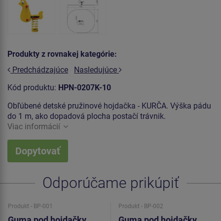
Produkty z rovnakej kategórie:
Predchádzajúce
Nasledujúce
Kód produktu:
HPN-0207K-10
Obľúbené detské pružinové hojdačka - KURČA. Výška pádu
do 1 m, ako dopadová plocha postačí trávnik.
Viac informácií
Dopytovať
Odporúčame prikúpiť
Produkt - BP-001
Produkt - BP-002
Guma pod hojdačky
Guma pod hojdačky