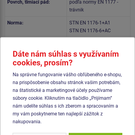
Povrch, tlmiaci pád:
podľa normy EN 1177 -
trávnik
Norma:
STN EN 1176-1+A1
STN EN 1176-6+AC
Telo hojdačky a sedadlo sú vyrobené z vysoko kvalitného
Dáte nám súhlas s využívaním
plastu HDPE (celoprefarbený polyetylén s vysokou
cookies, prosím?
hustotou, ktorýsa vyznačuje vysokou farebnou stálosťou,
odolnosťou proti UV žiareniu a hlavne bezpečnosťou,
Na správne fungovanie vášho obľúbeného e-shopu,
pretože je nelámavý a nehrozí tak žiadne nebezpečenstvo
na prispôsobenie obsahu stránok vašim potrebám,
zranenia detí ostrými úlomkami).
na štatistické a marketingové účely používame
súbory cookie. Kliknutím na tlačidlo „Prijímam“
Pružina hojdačky je vyrobená zo špeciálnej pružinárskej
nám udelíte súhlas s ich zberom a spracovaním a
ocele a je upravená duplexným nástrekom práškovou
my vám poskytneme ten najlepší zážitok z
vypaľovacou farbou podľa RAL. Všetok spojovací materiál
nakupovania.
je pozinkovaný alebo nerezový.