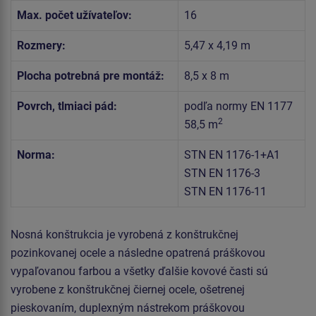
Max. počet užívateľov:
16
Rozmery:
5,47 x 4,19 m
Plocha potrebná pre montáž:
8,5 x 8 m
Povrch, tlmiaci pád:
podľa normy EN 1177
2
58,5 m
Norma:
STN EN 1176-1+A1
STN EN 1176-3
STN EN 1176-11
Nosná konštrukcia je vyrobená z konštrukčnej
pozinkovanej ocele a následne opatrená práškovou
vypaľovanou farbou a všetky ďalšie kovové časti sú
vyrobene z konštrukčnej čiernej ocele, ošetrenej
pieskovaním, duplexným nástrekom práškovou