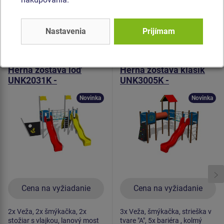
Podobný
tovar
Nastavenia
Prijímam
Produkt - UNK-2031K-15
Produkt - UNK-3005K-15
Herná zostava loď
Herná zostava klasik
UNK2031K -
UNK3005K -
celokovová
celokovová
Novinka
Novinka
Cena na vyžiadanie
Cena na vyžiadanie
2x Veža, 2x šmýkačka, 2x
3x Veža, šmýkačka, strieška v
stožiar s vlajkou, lanový most
tvare "A", 5x bariéra , kolmý