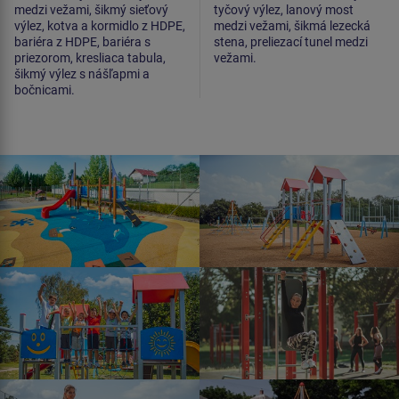
medzi vežami, šikmý sieťový
tyčový výlez, lanový most
výlez, kotva a kormidlo z HDPE,
medzi vežami, šikmá lezecká
bariéra z HDPE, bariéra s
stena, preliezací tunel medzi
priezorom, kresliaca tabula,
vežami.
šikmý výlez s nášľapmi a
bočnicami.