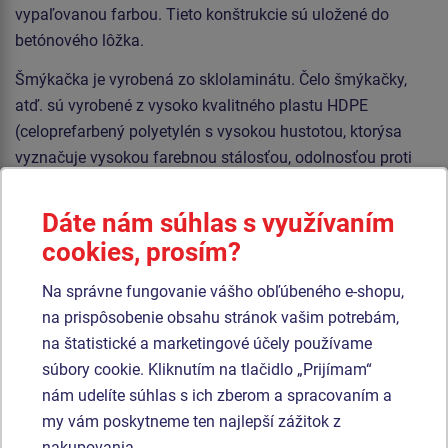
vypaľovanou farbou. Tieto konštrukcie sú uložené do
betónového lôžka.
Šmýkačka je vyrobená zo sklolaminátu. Čelo šmýkačky,
atď. sú vyrobené z vysoko kvalitného plastu HDPE
(celoprefarbený polyetylén s vysokou hustotou, ktorýsa
vyznačuje vysokou farebnou stálosťou, odolnosťou proti
UV žiareniu a hlavne bezpečnosťou, pretože je nelámavý a
nehrozí tak žiadne nebezpečenstvo zranenia detí ostrými
Dáte nám súhlas s využívaním
úlomkami). Šplhacia sieť, lanový most a lano sú
cookies, prosím?
vyrobené z materiálu HERKULES (16 mm lana z
polypropylénu s vnútorným oceľovým jadrom) a sú
Na správne fungovanie vášho obľúbeného e-shopu,
spojované plastovými alebo hliníkovými spojmi. Podesty a
na prispôsobenie obsahu stránok vašim potrebám,
kresliaca tabuľa sú vyrobené z HPL (vysokotlakový laminát
na štatistické a marketingové účely používame
opatrený protišmykom, ktorý sa vyznačuje vysokou
súbory cookie. Kliknutím na tlačidlo „Prijímam“
farebnou stálosťou, odolnosťou proti poškriabaniu a
nám udelíte súhlas s ich zberom a spracovaním a
odolnosťou proti vode). Všetok spojovací materiál je
my vám poskytneme ten najlepší zážitok z
pozinkovaný alebo nerezový.
nakupovania.