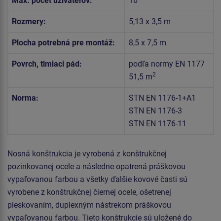
Max. počet užívateľov:
16
Rozmery:
5,13 x 3,5 m
Plocha potrebná pre montáž:
8,5 x 7,5 m
Povrch, tlmiaci pád:
podľa normy EN 1177
2
51,5 m
Norma:
STN EN 1176-1+A1
STN EN 1176-3
STN EN 1176-11
Nosná konštrukcia je vyrobená z konštrukčnej
pozinkovanej ocele a následne opatrená práškovou
vypaľovanou farbou a všetky ďalšie kovové časti sú
vyrobene z konštrukčnej čiernej ocele, ošetrenej
pieskovaním, duplexným nástrekom práškovou
vypaľovanou farbou. Tieto konštrukcie sú uložené do