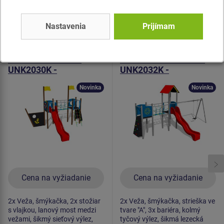
Podobný
tovar
Nastavenia
Prijímam
Produkt - UNK-2030K-15
Produkt - UNK-2032K-15
Herná zostava loď
Herná zostava klasik
UNK2030K -
UNK2032K -
celokovová
celokovová
Novinka
Novinka
Cena na vyžiadanie
Cena na vyžiadanie
2x Veža, šmýkačka, 2x stožiar
2x Veža, šmýkačka, strieška ve
s vlajkou, lanový most medzi
tvare "A", 3x bariéra, kolmý
vežami, šikmý sieťový výlez,
tyčový výlez, šikmá lezecká