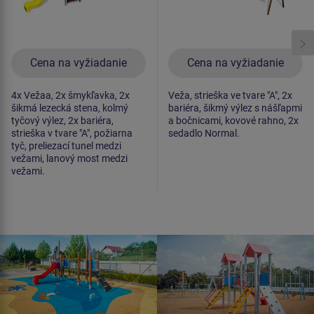
Cena na vyžiadanie
Cena na vyžiadanie
4x Vežaa, 2x šmykľavka, 2x
Veža, strieška ve tvare "A", 2x
šikmá lezecká stena, kolmý
bariéra, šikmý výlez s nášľapmi
tyčový výlez, 2x bariéra,
a bočnicami, kovové rahno, 2x
strieška v tvare "A", požiarna
sedadlo Normal.
tyč, preliezací tunel medzi
vežami, lanový most medzi
vežami.