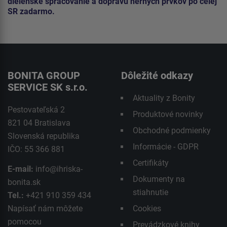
dielenské spracovanie a dopravu herných prvkov po celej
SR zadarmo.
BONITA GROUP
Dôležité odkazy
SERVICE SK s.r.o.
Aktuality z Bonity
Pestovateľská 2
Produktové novinky
821 04 Bratislava
Obchodné podmienky
Slovenská republika
Informácie - GDPR
IČO: 55 366 881
Certifikáty
E-mail:
info@ihriska-
Dokumenty na
bonita.sk
stiahnutie
Tel.:
+421 910 359 434
Napísať nám môžete
Cookies
pomocou
Prevádzkové knihy