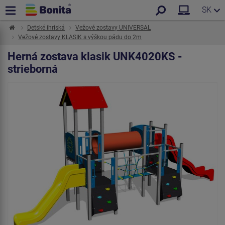
SK
Detské ihriská
Vežové zostavy UNIVERSAL
Vežové zostavy KLASIK s výškou pádu do 2m
Herná zostava klasik UNK4020KS -
strieborná