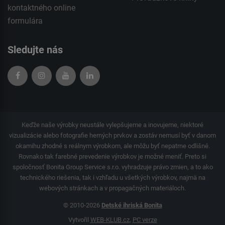
kontaktného
online
formulára
Sledujte nás
Keďže naše výrobky neustále vylepšujeme a inovujeme, niektoré
vizualizácie alebo fotografie herných prvkov a zostáv nemusí byť v danom
okamihu zhodné s reálnym výrobkom, ale môžu byť nepatrne odlišné.
Rovnako tak farebné prevedenie výrobkov je možné meniť. Preto si
spoločnosť Bonita Group Service s.r.o. vyhradzuje právo zmien, a to ako
technického riešenia, tak i vzhľadu u všetkých výrobkov, najmä na
webových stránkach a v propagačných materiáloch.
© 2010-2026
Detské ihriská Bonita
Vytvořil
WEB-KLUB.cz
,
PC verze