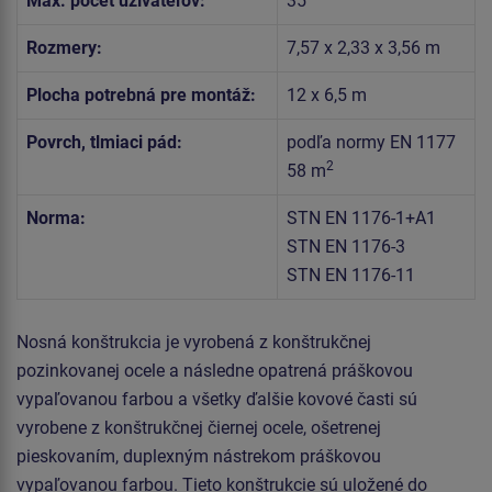
Max. počet užívateľov:
35
Rozmery:
7,57 x 2,33 x 3,56 m
Plocha potrebná pre montáž:
12 x 6,5 m
Povrch, tlmiaci pád:
podľa normy EN 1177
2
58 m
Norma:
STN EN 1176-1+A1
STN EN 1176-3
STN EN 1176-11
Nosná konštrukcia je vyrobená z konštrukčnej
pozinkovanej ocele a následne opatrená práškovou
vypaľovanou farbou a všetky ďalšie kovové časti sú
vyrobene z konštrukčnej čiernej ocele, ošetrenej
pieskovaním, duplexným nástrekom práškovou
vypaľovanou farbou. Tieto konštrukcie sú uložené do