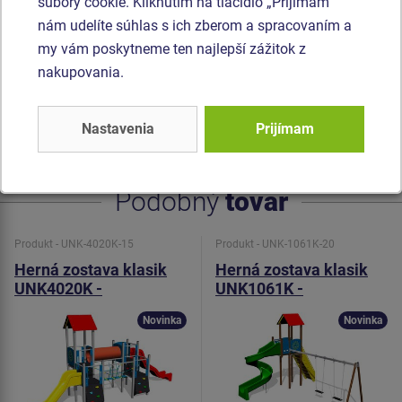
olnosťou proti vode). Horolezecké úchyty sú vyrobené z
súbory cookie. Kliknutím na tlačidlo „Prijímam“
polyesteru, čo zaručuje dlhú životnosť, stálofarebnosť aj
nám udelíte súhlas s ich zberom a spracovaním a
šetrný povrch pre kožu na rukách. Preliezacie tunel je
my vám poskytneme ten najlepší zážitok z
vyrobený z HDPE (celo zafarbený polyetylén, ktorý sa
nakupovania.
vyznačuje vysokou farebnou stálosťou a odolnosťou proti
UV žiareniu). Všetok spojovací materiál je pozinkovaný
Nastavenia
Prijímam
alebo nerezový.
Podobný
tovar
Produkt - UNK-4020K-15
Produkt - UNK-1061K-20
Herná zostava klasik
Herná zostava klasik
UNK4020K -
UNK1061K -
celokovová
celokovová
Novinka
Novinka