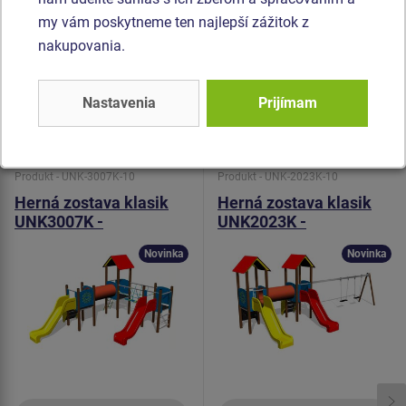
olnosťou proti vode). Preliezacie tunel je vyrobený z HDPE
my vám poskytneme ten najlepší zážitok z
(celo zafarbený polyetylén, ktorý sa vyznačuje vysokou
nakupovania.
farebnou stálosťou a odolnosťou proti UV žiareniu). Všetok
spojovací materiál je pozinkovaný alebo nerezový.
Nastavenia
Prijímam
Podobný
tovar
Produkt - UNK-3007K-10
Produkt - UNK-2023K-10
Herná zostava klasik
Herná zostava klasik
UNK3007K -
UNK2023K -
celokovová
celokovová
Novinka
Novinka