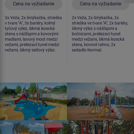
Cena na vyžiadanie
Cena na vyžiadanie
3x Veža, 2x šmýkačka, strieška
2x Veža, 2x šmýkačka, 2x
v tvare "A", 3x bariéry, kolmý
strieška ve tvare "A", 2x bariéry,
tyčový výlez, šikmá lezecká
šikmý výlez s nášľapmi a
stena s nášľapmi a kovovými
bočnicami, preliezací tunel
madlami, lanový most medzi
medzi vežami, šikmá lezecká
vežami, preliezací tunel medzi
stena, kovové rahno, 2x
vežami, šikmý sieťový výlez.
sedadlo Normal.