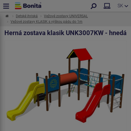
SK
Detské ihriská
Vežové zostavy UNIVERSAL
Vežové zostavy KLASIK s výškou pádu do 1m
Herná zostava klasik UNK3007KW - hnedá