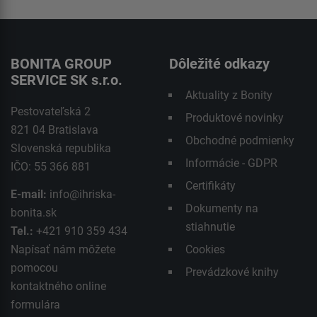
BONITA GROUP
Dôležité odkazy
SERVICE SK s.r.o.
Aktuality z Bonity
Pestovateľská 2
Produktové novinky
821 04 Bratislava
Obchodné podmienky
Slovenská republika
Informácie - GDPR
IČO: 55 366 881
Certifikáty
E-mail:
info@ihriska-
Dokumenty na
bonita.sk
stiahnutie
Tel.:
+421 910 359 434
Napísať nám môžete
Cookies
pomocou
Prevádzkové knihy
kontaktného
online
formulára