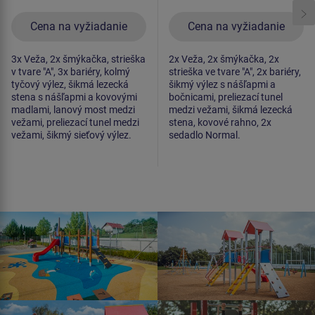
Cena na vyžiadanie
Cena na vyžiadanie
3x Veža, 2x šmýkačka, strieška
2x Veža, 2x šmýkačka, 2x
v tvare "A", 3x bariéry, kolmý
strieška ve tvare "A", 2x bariéry,
tyčový výlez, šikmá lezecká
šikmý výlez s nášľapmi a
stena s nášľapmi a kovovými
bočnicami, preliezací tunel
madlami, lanový most medzi
medzi vežami, šikmá lezecká
vežami, preliezací tunel medzi
stena, kovové rahno, 2x
vežami, šikmý sieťový výlez.
sedadlo Normal.