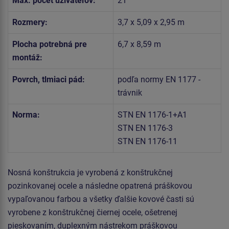
Max. počet užívateľov:
21
Rozmery:
3,7 x 5,09 x 2,95 m
Plocha potrebná pre
6,7 x 8,59 m
montáž:
Povrch, tlmiaci pád:
podľa normy EN 1177 -
trávnik
Norma:
STN EN 1176-1+A1
STN EN 1176-3
STN EN 1176-11
Nosná konštrukcia je vyrobená z konštrukčnej
pozinkovanej ocele a následne opatrená práškovou
vypaľovanou farbou a všetky ďalšie kovové časti sú
vyrobene z konštrukčnej čiernej ocele, ošetrenej
pieskovaním, duplexným nástrekom práškovou