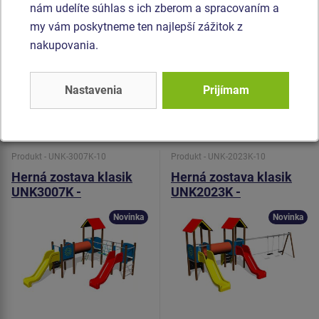
farebnou stálosťou, odolnosťou proti UV žiareniu a
nám udelíte súhlas s ich zberom a spracovaním a
olnosťou proti vode). Preliezacie tunel je vyrobený z HDPE
my vám poskytneme ten najlepší zážitok z
(celo zafarbený polyetylén, ktorý sa vyznačuje vysokou
nakupovania.
farebnou stálosťou a odolnosťou proti UV žiareniu). Všetok
spojovací materiál je pozinkovaný alebo nerezový.
Nastavenia
Prijímam
Podobný
tovar
Produkt - UNK-3007K-10
Produkt - UNK-2023K-10
Herná zostava klasik
Herná zostava klasik
UNK3007K -
UNK2023K -
celokovová
celokovová
Novinka
Novinka