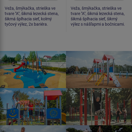
Veža, šmýkačka, strieška ve
Veža, šmýkačka, strieška ve
tvare "A", šikmá lezecká stena,
tvare "A", šikmá lezecká stena,
šikmá šplhacia sieť, kolmý
šikmá šplhacia sieť, šikmý
tyčový výlez, 2x bariéra.
výlez s nášľapmi a bočnicami.