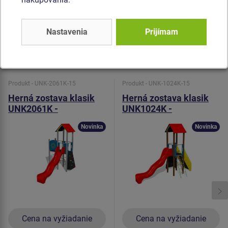
olnosťou proti vode).
Všetok spojovací materiál je
pozinkovaný alebo nerezový.
Nastavenia
Prijímam
Podobný
tovar
Produkt - UNK-2061K-15
Produkt - UNK-1024K-15
Herná zostava klasik
Herná zostava klasik
UNK2061K -
UNK1024K -
celokovová
celokovová
Novinka
Novinka
Cena na vyžiadanie
Cena na vyžiadanie