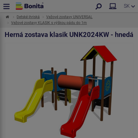
SK
Detské ihriská
Vežové zostavy UNIVERSAL
Vežové zostavy KLASIK s výškou pádu do 1m
Herná zostava klasik UNK2024KW - hnedá