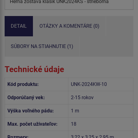
Herná zostava klasik UNK2024KS - strieborná
DETAIL
OTÁZKY A KOMENTÁRE (0)
SÚBORY NA STIAHNUTIE (1)
Technické údaje
Kód produktu:
UNK-2024KW-10
Odporúčaný vek:
2-15 rokov
Výška voľného pádu:
1 m
Max. počet užívateľov:
18
Rozmery:
3,22 x 3,25 x 2,95 m