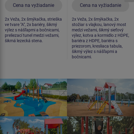
Cena na vyžiadanie
Cena na vyžiadanie
2x Veža, 2x šmýkačka, strieška
2x Veža, 2x šmýkačka, 2x
ve tvare "A", 2x bariéry, šikmý
stožiar s vlajkou, lanový most
výlez s nášľapmi a bočnicami,
medzi vežami, šikmý sieťový
preliezací tunel medzi vežami,
výlez, kotva a kormidlo z HDPE,
šikmá lezecká stena.
bariéra z HDPE, bariéra s
priezorom, kresliaca tabula,
šikmý výlez s nášľapmi a
bočnicami.