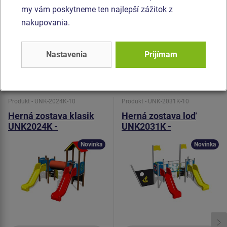
vyrobený z HDPE (celo zafarbený polyetylén, ktorý sa
my vám poskytneme ten najlepší zážitok z
vyznačuje vysokou farebnou stálosťou a odolnosťou proti
nakupovania.
UV žiareniu). Všetok spojovací materiál je pozinkovaný
alebo nerezový.
Nastavenia
Prijímam
Podobný
tovar
Produkt - UNK-2024K-10
Produkt - UNK-2031K-10
Herná zostava klasik
Herná zostava loď
UNK2024K -
UNK2031K -
celokovová
celokovová
Novinka
Novinka