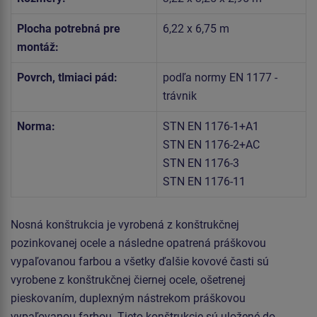
Plocha potrebná pre
6,22 x 6,75 m
montáž:
Povrch, tlmiaci pád:
podľa normy EN 1177 -
trávnik
Norma:
STN EN 1176-1+A1
STN EN 1176-2+AC
STN EN 1176-3
STN EN 1176-11
Nosná konštrukcia je vyrobená z konštrukčnej
pozinkovanej ocele a následne opatrená práškovou
vypaľovanou farbou a všetky ďalšie kovové časti sú
vyrobene z konštrukčnej čiernej ocele, ošetrenej
pieskovaním, duplexným nástrekom práškovou
vypaľovanou farbou. Tieto konštrukcie sú uložené do