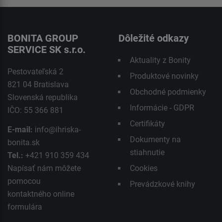
BONITA GROUP
Dôležité odkazy
SERVICE SK s.r.o.
Aktuality z Bonity
Pestovateľská 2
Produktové novinky
821 04 Bratislava
Obchodné podmienky
Slovenská republika
Informácie - GDPR
IČO: 55 366 881
Certifikáty
E-mail:
info@ihriska-
Dokumenty na
bonita.sk
stiahnutie
Tel.:
+421 910 359 434
Napísať nám môžete
Cookies
pomocou
Prevádzkové knihy
kontaktného
online
formulára