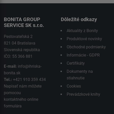
BONITA GROUP
Dôležité odkazy
SERVICE SK s.r.o.
Aktuality z Bonity
Pestovateľská 2
Produktové novinky
821 04 Bratislava
Obchodné podmienky
Slovenská republika
Informácie - GDPR
IČO: 55 366 881
Certifikáty
E-mail:
info@ihriska-
Dokumenty na
bonita.sk
stiahnutie
Tel.:
+421 910 359 434
Napísať nám môžete
Cookies
pomocou
Prevádzkové knihy
kontaktného
online
formulára