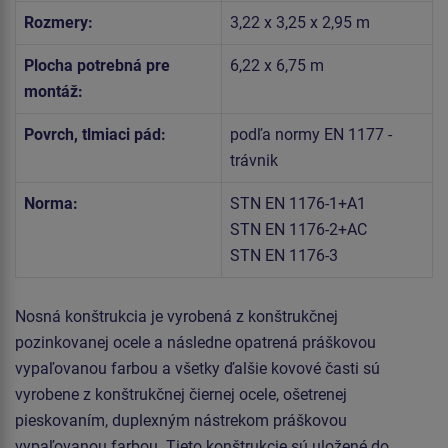
Rozmery:
3,22 x 3,25 x 2,95 m
Plocha potrebná pre
6,22 x 6,75 m
montáž:
Povrch, tlmiaci pád:
podľa normy EN 1177 -
trávnik
Norma:
STN EN 1176-1+A1
STN EN 1176-2+AC
STN EN 1176-3
Nosná konštrukcia je vyrobená z konštrukčnej
pozinkovanej ocele a následne opatrená práškovou
vypaľovanou farbou a všetky ďalšie kovové časti sú
vyrobene z konštrukčnej čiernej ocele, ošetrenej
pieskovaním, duplexným nástrekom práškovou
vypaľovanou farbou. Tieto konštrukcie sú uložené do