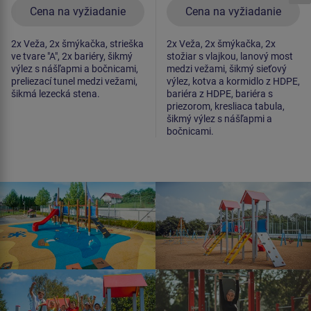
Cena na vyžiadanie
Cena na vyžiadanie
2x Veža, 2x šmýkačka, strieška
2x Veža, 2x šmýkačka, 2x
ve tvare "A", 2x bariéry, šikmý
stožiar s vlajkou, lanový most
výlez s nášľapmi a bočnicami,
medzi vežami, šikmý sieťový
preliezací tunel medzi vežami,
výlez, kotva a kormidlo z HDPE,
šikmá lezecká stena.
bariéra z HDPE, bariéra s
priezorom, kresliaca tabula,
šikmý výlez s nášľapmi a
bočnicami.