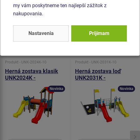
vyrobený z HDPE (celo zafarbený polyetylén, ktorý sa
my vám poskytneme ten najlepší zážitok z
vyznačuje vysokou farebnou stálosťou a odolnosťou proti
nakupovania.
UV žiareniu). Všetok spojovací materiál je pozinkovaný
alebo nerezový.
Nastavenia
Prijímam
Podobný
tovar
Produkt - UNK-2024K-10
Produkt - UNK-2031K-10
Herná zostava klasik
Herná zostava loď
UNK2024K -
UNK2031K -
celokovová
celokovová
Novinka
Novinka