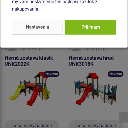
my vám poskytneme ten najlepší zážitok z
vyznačuje vysokou farebnou stálosťou a odolnosťou proti
nakupovania.
UV žiareniu). Všetok spojovací materiál je pozinkovaný
alebo nerezový.
Nastavenia
Prijímam
Podobný
tovar
Produkt - UNK-2022K-10
Produkt - UNK-3018K-10
Herná zostava klasik
Herná zostava hrad
UNK2022K -
UNK3018K -
celokovová
celokovová
Novinka
Novinka
Cena na vyžiadanie
Cena na vyžiadanie