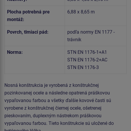
Plocha potrebná pre
6,88 x 8,65 m
montáž:
Povrch, tlmiaci pád:
podľa normy EN 1177 -
trávnik
Norma:
STN EN 1176-1+A1
STN EN 1176-2+AC
STN EN 1176-3
Nosná konštrukcia je vyrobená z konštrukčnej
pozinkovanej ocele a následne opatrená práškovou
vypaľovanou farbou a všetky ďalšie kovové časti sú
vyrobene z konštrukčnej čiernej ocele, ošetrenej
pieskovaním, duplexným nástrekom práškovou
vypaľovanou farbou. Tieto konštrukcie sú uložené do
betónového lôžka.