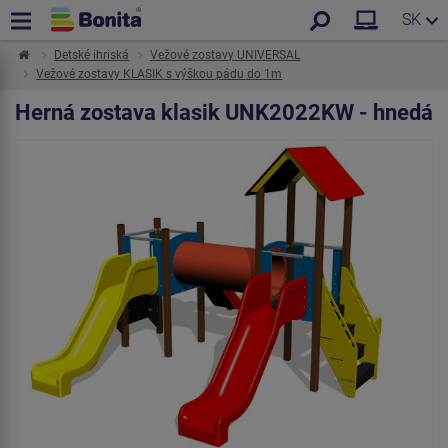
SK
Detské ihriská
Vežové zostavy UNIVERSAL
Vežové zostavy KLASIK s výškou pádu do 1m
Herná zostava klasik UNK2022KW - hnedá