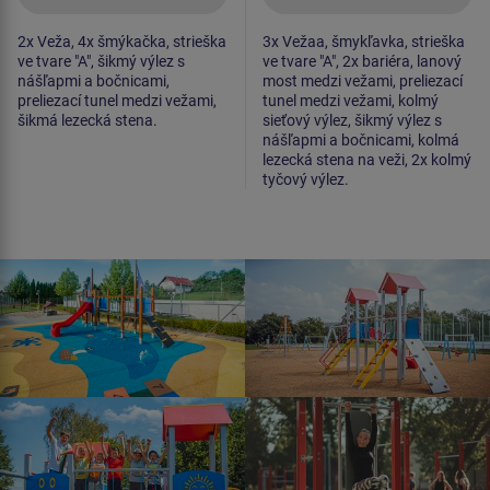
2x Veža, 4x šmýkačka, strieška
3x Vežaa, šmykľavka, strieška
ve tvare "A", šikmý výlez s
ve tvare "A", 2x bariéra, lanový
nášľapmi a bočnicami,
most medzi vežami, preliezací
preliezací tunel medzi vežami,
tunel medzi vežami, kolmý
šikmá lezecká stena.
sieťový výlez, šikmý výlez s
nášľapmi a bočnicami, kolmá
lezecká stena na veži, 2x kolmý
tyčový výlez.