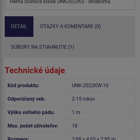
Herná zostava klasik UNK2022KS - strieborná
DETAIL
OTÁZKY A KOMENTÁRE (0)
SÚBORY NA STIAHNUTIE (1)
Technické údaje
Kód produktu:
UNK-2022KW-10
Odporúčaný vek:
2-15 rokov
Výška voľného pádu:
1 m
Max. počet užívateľov:
18
Rozmery:
3,88 x 4,65 x 2,95 m