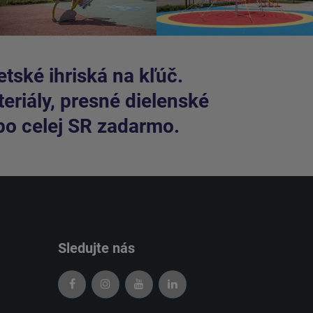
tské ihriská na kľúč.
riály, presné dielenské
po celej SR zadarmo.
Sledujte nás