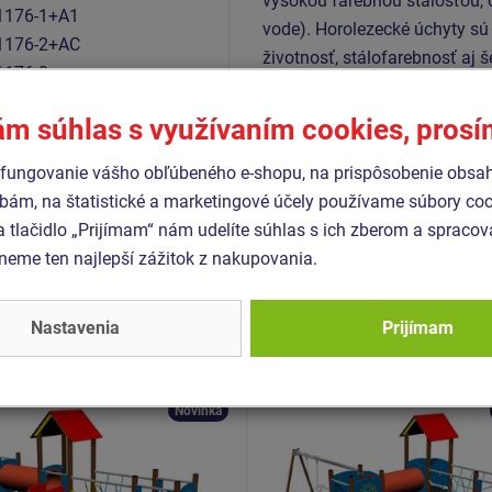
vysokou farebnou stálosťou, o
1176-1+A1
vode). Horolezecké úchyty sú 
1176-2+AC
životnosť, stálofarebnosť aj š
1176-3
je vyrobený z HDPE (celo zaf
farebnou stálosťou a odolnosť
ám súhlas s využívaním cookies, pros
je pozinkovaný alebo nerezov
fungovanie vášho obľúbeného e-shopu, na prispôsobenie obsa
bám, na štatistické a marketingové účely používame súbory coo
a tlačidlo „Prijímam“ nám udelíte súhlas s ich zberom a spraco
Podobný
tovar
eme ten najlepší zážitok z nakupovania.
- UNK-3018K-10
Produkt - UNK-3006K-10
Nastavenia
Prijímam
 zostava hrad UNK3018K -
Herná zostava klasik
ovová
UNK3006K - celokovová
Novinka