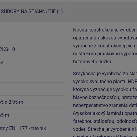
SÚBORY NA STIAHNUTIE (1)
Nosná konštrukcia je vyroben
opatrená práškovou vypaľovan
vyrobene z konštrukčnej čiern
2KS-10
nástrekom práškovou vypaľov
betónového lôžka.
ov
Šmýkačka je vyrobená zo skl
vysoko kvalitného plastu HDP
ktorýsa vyznačuje vysokou fa
hlavne bezpečnosťou, pretože
65 x 2,95 m
nebezpečenstvo zranenia det
(vysokotlakový laminát opatr
,65 m
farebnou stálosťou, odolnosťo
rmy EN 1177 - trávnik
vode).
Strecha je vyrobená z 