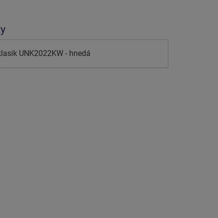
ty
klasik UNK2022KW - hnedá