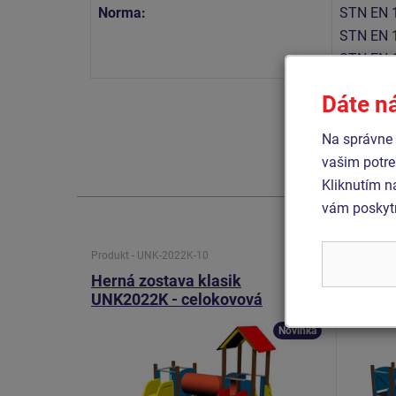
Norma:
STN EN 
STN EN 
STN EN 
Dáte n
Na správne 
vašim potre
Kliknutím n
vám poskytn
Produkt - UNK-2022K-10
Produkt 
Herná zostava klasik
Herná
UNK2022K - celokovová
celok
Novinka