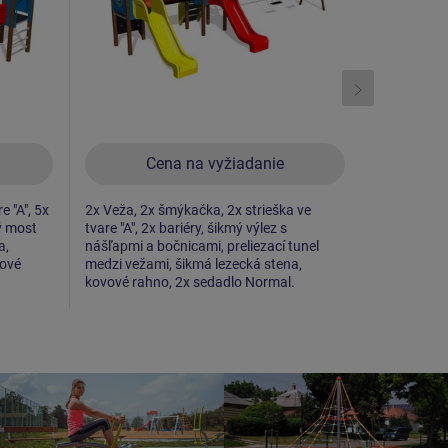
Cena na vyžiadanie
C
e "A", 5x
2x Veža, 2x šmýkačka, 2x strieška ve
3x Veža, 2x
vý most
tvare "A", 2x bariéry, šikmý výlez s
3x bariéry,
a,
nášľapmi a bočnicami, preliezací tunel
lezecká st
vové
medzi vežami, šikmá lezecká stena,
madlami, l
kovové rahno, 2x sedadlo Normal.
preliezací 
sieťový výle