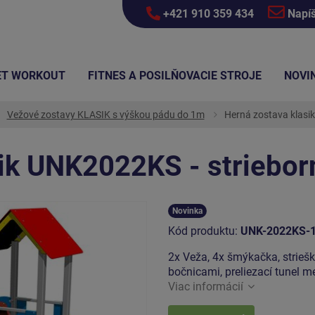
+421 910 359 434
Napí
ET WORKOUT
FITNES A POSILŇOVACIE STROJE
NOVI
Vežové zostavy KLASIK s výškou pádu do 1m
Herná zostava klasi
sik UNK2022KS - striebor
Novinka
Kód produktu:
UNK-2022KS-
2x Veža, 4x šmýkačka, striešk
bočnicami, preliezací tunel m
Viac informácií