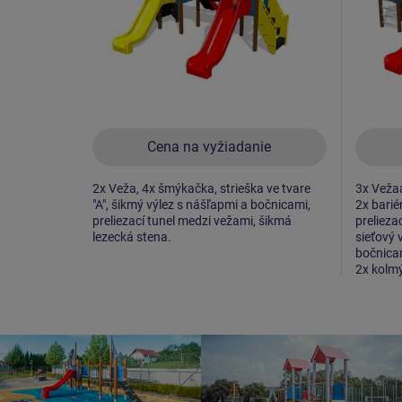
Cena na vyžiadanie
2x Veža, 4x šmýkačka, strieška ve tvare
3x Vežaa
"A", šikmý výlez s nášľapmi a bočnicami,
2x barié
preliezací tunel medzi vežami, šikmá
prelieza
lezecká stena.
sieťový 
bočnicam
2x kolmý