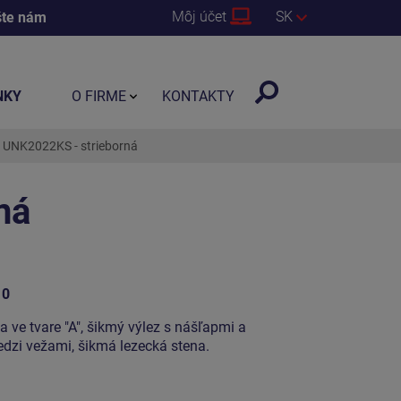
Môj účet
SK
šte nám
NKY
O FIRME
KONTAKTY
k UNK2022KS - strieborná
ná
10
a ve tvare "A", šikmý výlez s nášľapmi a
edzi vežami, šikmá lezecká stena.