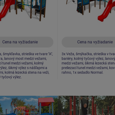
Cena na vyžiadanie
Cena na vyžiadanie
, šmykľavka, strieška ve tvare "A",
3x Veža, šmýkačka, strieška v tvar
ra, lanový most medzi vežami,
bariéry, kolmý tyčový výlez, lano
cí tunel medzi vežami, kolmý
medzi vežami, šikmá lezecká sten
výlez, šikmý výlez s nášľapmi a
preliezací tunel medzi vežami, ko
i, kolmá lezecká stena na veži,
rahno, 1x sedadlo Normal.
 tyčový výlez.