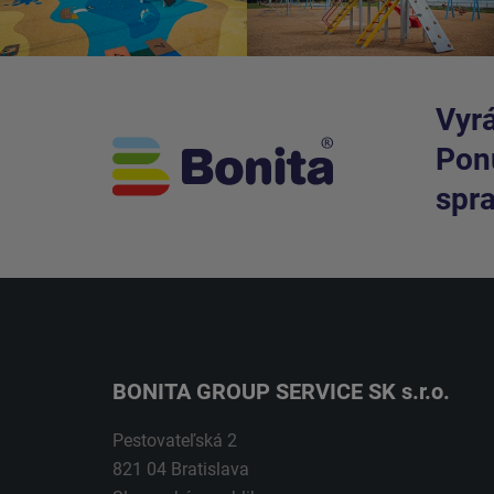
Vyrá
Ponú
spra
BONITA GROUP SERVICE SK s.r.o.
Pestovateľská 2
821 04 Bratislava