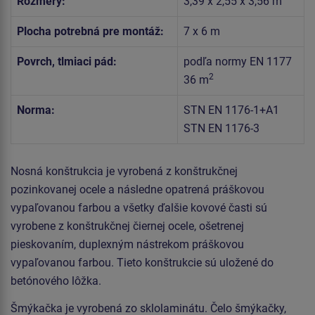
Rozmery:
3,39 x 2,55 x 3,56 m
Plocha potrebná pre montáž:
7 x 6 m
Povrch, tlmiaci pád:
podľa normy EN 1177
2
36 m
Norma:
STN EN 1176-1+A1
STN EN 1176-3
Nosná konštrukcia je vyrobená z konštrukčnej
pozinkovanej ocele a následne opatrená práškovou
vypaľovanou farbou a všetky ďalšie kovové časti sú
vyrobene z konštrukčnej čiernej ocele, ošetrenej
pieskovaním, duplexným nástrekom práškovou
vypaľovanou farbou. Tieto konštrukcie sú uložené do
betónového lôžka.
Šmýkačka je vyrobená zo sklolaminátu. Čelo šmýkačky,