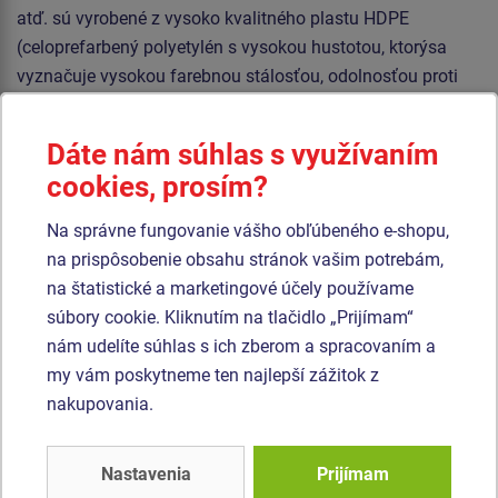
atď. sú vyrobené z vysoko kvalitného plastu HDPE
(celoprefarbený polyetylén s vysokou hustotou, ktorýsa
vyznačuje vysokou farebnou stálosťou, odolnosťou proti
UV žiareniu a hlavne bezpečnosťou, pretože je nelámavý a
nehrozí tak žiadne nebezpečenstvo zranenia detí ostrými
Dáte nám súhlas s využívaním
úlomkami). Podesty sú vyrobené z HPL (vysokotlakový
cookies, prosím?
laminát opatrený protišmykom, ktorý sa vyznačuje vysokou
farebnou stálosťou, odolnosťou proti poškriabaniu a
Na správne fungovanie vášho obľúbeného e-shopu,
odolnosťou proti vode). Strecha je vyrobená z HPL
na prispôsobenie obsahu stránok vašim potrebám,
(Vysokotlakový laminát, ktorý sa vyznačuje vysokou
na štatistické a marketingové účely používame
farebnou stálosťou, odolnosťou proti UV žiareniu a
súbory cookie. Kliknutím na tlačidlo „Prijímam“
olnosťou proti vode). Všetok spojovací materiál je
nám udelíte súhlas s ich zberom a spracovaním a
pozinkovaný alebo nerezový.
my vám poskytneme ten najlepší zážitok z
nakupovania.
Podobný
tovar
Nastavenia
Prijímam
Produkt - UNK-2004K-15
Produkt - UNK-1029K-15