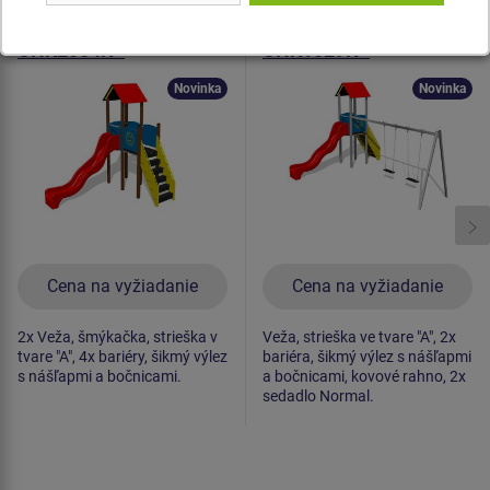
Herná zostava klasik
Herná zostava klasik
UNK2004K -
UNK1029K -
celokovová
celokovová
Novinka
Novinka
Cena na vyžiadanie
Cena na vyžiadanie
2x Veža, šmýkačka, strieška v
Veža, strieška ve tvare "A", 2x
tvare "A", 4x bariéry, šikmý výlez
bariéra, šikmý výlez s nášľapmi
s nášľapmi a bočnicami.
a bočnicami, kovové rahno, 2x
sedadlo Normal.