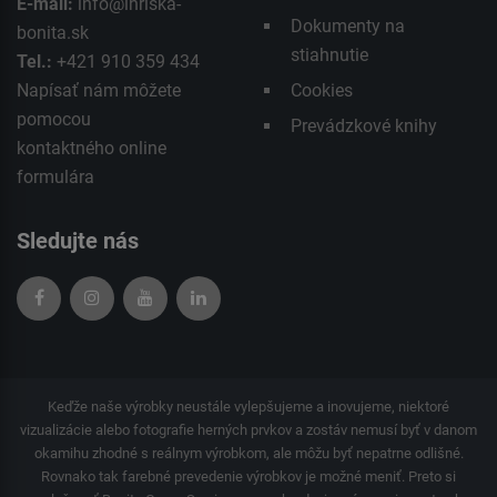
E-mail:
info@ihriska-
Dokumenty na
bonita.sk
stiahnutie
Tel.:
+421 910 359 434
Napísať nám môžete
Cookies
pomocou
Prevádzkové knihy
kontaktného
online
formulára
Sledujte nás
Keďže naše výrobky neustále vylepšujeme a inovujeme, niektoré
vizualizácie alebo fotografie herných prvkov a zostáv nemusí byť v danom
okamihu zhodné s reálnym výrobkom, ale môžu byť nepatrne odlišné.
Rovnako tak farebné prevedenie výrobkov je možné meniť. Preto si