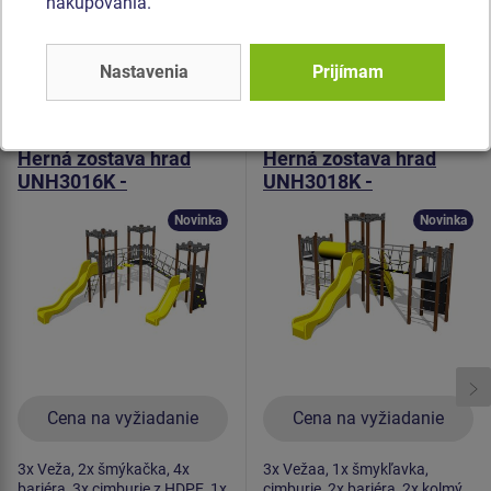
spojovací materiál je pozinkovaný alebo nerezový.
nakupovania.
Podobný
tovar
Nastavenia
Prijímam
Produkt - UNH-3016K-15
Produkt - UNH-3018K-15
Herná zostava hrad
Herná zostava hrad
UNH3016K -
UNH3018K -
celokovová
celokovová
Novinka
Novinka
Cena na vyžiadanie
Cena na vyžiadanie
3x Veža, 2x šmýkačka, 4x
3x Vežaa, 1x šmykľavka,
bariéra, 3x cimburie z HDPE, 1x
cimburie, 2x bariéra, 2x kolmý