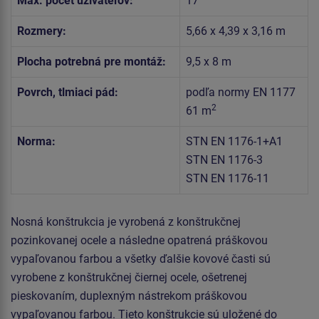
Max. počet užívateľov:
17
Rozmery:
5,66 x 4,39 x 3,16 m
Plocha potrebná pre montáž:
9,5 x 8 m
Povrch, tlmiaci pád:
podľa normy EN 1177
2
61 m
Norma:
STN EN 1176-1+A1
STN EN 1176-3
STN EN 1176-11
Nosná konštrukcia je vyrobená z konštrukčnej
pozinkovanej ocele a následne opatrená práškovou
vypaľovanou farbou a všetky ďalšie kovové časti sú
vyrobene z konštrukčnej čiernej ocele, ošetrenej
pieskovaním, duplexným nástrekom práškovou
vypaľovanou farbou. Tieto konštrukcie sú uložené do