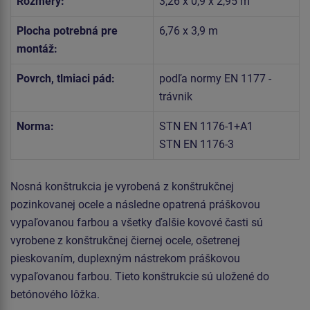
Rozmery:
3,26 x 0,9 x 2,95 m
Plocha potrebná pre
6,76 x 3,9 m
montáž:
Povrch, tlmiaci pád:
podľa normy EN 1177 -
trávnik
Norma:
STN EN 1176-1+A1
STN EN 1176-3
Nosná konštrukcia je vyrobená z konštrukčnej
pozinkovanej ocele a následne opatrená práškovou
vypaľovanou farbou a všetky ďalšie kovové časti sú
vyrobene z konštrukčnej čiernej ocele, ošetrenej
pieskovaním, duplexným nástrekom práškovou
vypaľovanou farbou. Tieto konštrukcie sú uložené do
betónového lôžka.