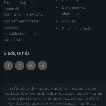
E-mail:
info@ihriska-
Dokumenty na
bonita.sk
stiahnutie
Tel.:
+421 910 359 434
Napísať nám môžete
Cookies
pomocou
Prevádzkové knihy
kontaktného
online
formulára
Sledujte nás
Keďže naše výrobky neustále vylepšujeme a inovujeme, niektoré
vizualizácie alebo fotografie herných prvkov a zostáv nemusí byť v danom
okamihu zhodné s reálnym výrobkom, ale môžu byť nepatrne odlišné.
Rovnako tak farebné prevedenie výrobkov je možné meniť. Preto si