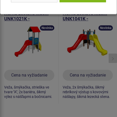
Produkt - UNK-1021K-10
Produkt - UNK-1041K-10
Herná zostava klasik
Herná zostava klasik
UNK1021K -
UNK1041K -
celokovová
celokovová
Novinka
Novinka
Cena na vyžiadanie
Cena na vyžiadanie
Veža, šmýkačka, strieška ve
Veža, 2x šmýkačka, šikmý
tvare "A", 2x bariéra, šikmý
rebríkový výstup s kovovými
výlez s nášľapmi a bočnicami.
nášlapy, šikmá lezecká stena.