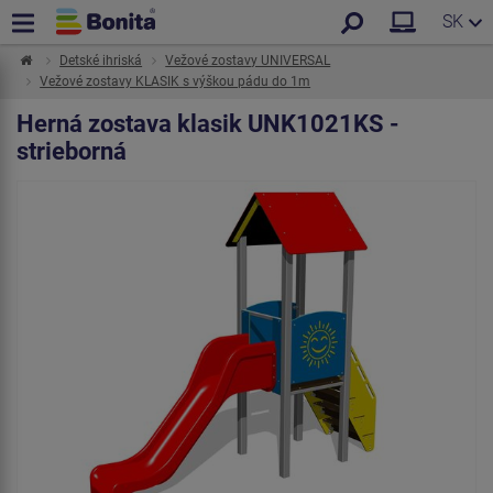
SK
Detské ihriská
Vežové zostavy UNIVERSAL
Vežové zostavy KLASIK s výškou pádu do 1m
Herná zostava klasik UNK1021KS -
strieborná