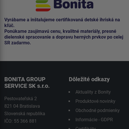
Vyrábame a inštalujeme certifikovaná detské ihriská na
kľúč.
Ponúkame zaujímavú cenu, kvalitné materiály, presné
dielenské spracovanie a dopravu herných prvkov po celej
SR zadarmo.
BONITA GROUP
Dôležité odkazy
SERVICE SK s.r.o.
Aktuality z Bonity
Pestovateľská 2
Produktové novinky
821 04 Bratislava
Obchodné podmienky
Slovenská republika
Informácie - GDPR
IČO: 55 366 881
Certifikáty