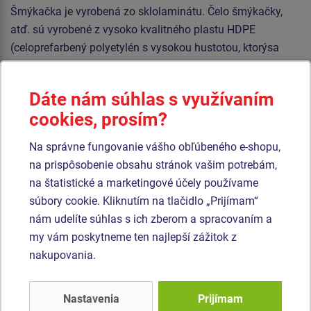
Šmýkačka je vyrobená zo sklolaminátu. Čelo šmýkačky,
atď. sú vyrobené z vysoko kvalitného plastu HDPE
(celoprefarbený polyetylén s vysokou hustotou, ktorýsa
vyznačuje vysokou farebnou stálosťou, odolnosťou proti
UV žiareniu a hlavne bezpečnosťou, pretože je nelámavý a
Dáte nám súhlas s využívaním
nehrozí tak žiadne nebezpečenstvo zranenia detí ostrými
cookies, prosím?
úlomkami). Podesta je vyrobená z HPL (vysokotlakový
laminát opatrený protišmykom, ktorý sa vyznačuje vysokou
Na správne fungovanie vášho obľúbeného e-shopu,
farebnou stálosťou, odolnosťou proti poškriabaniu a
na prispôsobenie obsahu stránok vašim potrebám,
odolnosťou proti vode). Strecha je vyrobená z HPL
na štatistické a marketingové účely používame
(Vysokotlakový laminát, ktorý sa vyznačuje vysokou
súbory cookie. Kliknutím na tlačidlo „Prijímam“
farebnou stálosťou, odolnosťou proti UV žiareniu a
nám udelíte súhlas s ich zberom a spracovaním a
olnosťou proti vode). Všetok spojovací materiál je
my vám poskytneme ten najlepší zážitok z
pozinkovaný alebo nerezový.
nakupovania.
Podobný
tovar
Nastavenia
Prijímam