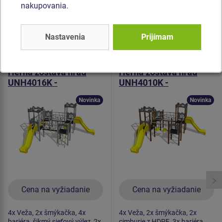
spojovací materiál je pozinkovaný alebo nerezový.
nakupovania.
Podobný
tovar
Nastavenia
Prijímam
Produkt - UNH-4016K-10
Produkt - UNH-4010K-10
Herná zostava hrad
Herná zostava hrad
UNH4016K -
UNH4010K -
celokovová
celokovová
Novinka
Novinka
Cena na vyžiadanie
Cena na vyžiadanie
4x Veža, 2x šmýkačka, 4x
4x Veža, 2x šmýkačka, 2x
bariéra, šikmý sieťový výlez, 2x
cimburie z HDPE, 3x bariéra,