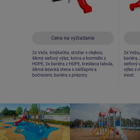
Cena na vyžiadanie
2x Veža, šmýkačka, stožiar s vlajkou,
2x Veža,
šikmý sieťový výlez, kotva a kormidlo z
bariéra,
HDPE, 3x bariéra z HDPE, kresliaca tabula,
sieťový 
šikmá lezecká stena s nášľapmi a
výlez s 
bočnicemi, bariéra s priezory.
most.