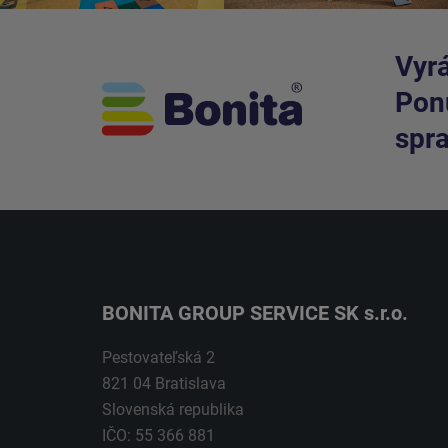
Vyrá
Ponú
spra
BONITA GROUP SERVICE SK s.r.o.
Pestovateľská 2
821 04 Bratislava
Slovenská republika
IČO: 55 366 881