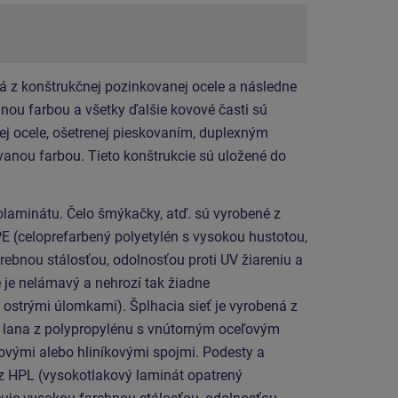
á z konštrukčnej pozinkovanej ocele a následne
ou farbou a všetky ďalšie kovové časti sú
ej ocele, ošetrenej pieskovaním, duplexným
anou farbou. Tieto konštrukcie sú uložené do
laminátu. Čelo šmýkačky, atď. sú vyrobené z
E (celoprefarbený polyetylén s vysokou hustotou,
rebnou stálosťou, odolnosťou proti UV žiareniu a
 je nelámavý a nehrozí tak žiadne
 ostrými úlomkami). Šplhacia sieť je vyrobená z
lana z polypropylénu s vnútorným oceľovým
ovými alebo hliníkovými spojmi. Podesty a
 z HPL (vysokotlakový laminát opatrený