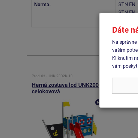
Norma:
STN EN 
STN EN 
STN EN 
Dáte n
Na správne 
vašim potre
Kliknutím n
vám poskytn
Produkt - UNK-2002K-10
Produkt 
Herná zostava loď UNK2002K -
Herná 
celokovová
UNK20
Novinka