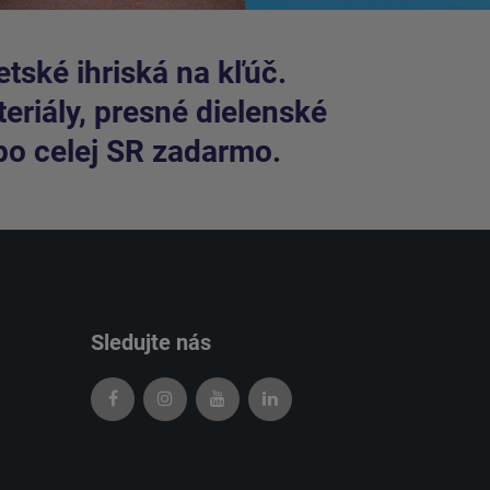
tské ihriská na kľúč.
riály, presné dielenské
po celej SR zadarmo.
Sledujte nás