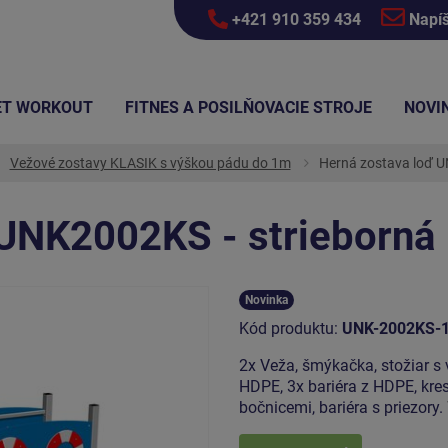
+421 910 359 434
Napí
ET WORKOUT
FITNES A POSILŇOVACIE STROJE
NOVI
Vežové zostavy KLASIK s výškou pádu do 1m
Herná zostava loď U
 UNK2002KS - strieborná
Novinka
Kód produktu:
UNK-2002KS-
2x Veža, šmýkačka, stožiar s 
HDPE, 3x bariéra z HDPE, kres
bočnicemi, bariéra s priezory.