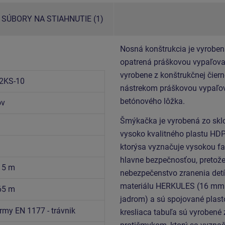
SÚBORY NA STIAHNUTIE (1)
Nosná konštrukcia je vyroben
opatrená práškovou vypaľovan
vyrobene z konštrukčnej čiern
2KS-10
nástrekom práškovou vypaľov
betónového lôžka.
ov
Šmýkačka je vyrobená zo sklo
vysoko kvalitného plastu HDP
ktorýsa vyznačuje vysokou fa
hlavne bezpečnosťou, pretože
,15 m
nebezpečenstvo zranenia detí
materiálu HERKULES (16 mm 
,65 m
jadrom) a sú spojované plast
rmy EN 1177 - trávnik
kresliaca tabuľa sú vyrobené