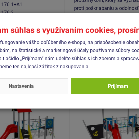
protišmykom, ktorý sa vyznač
1176-1+A1
proti poškriabaniu a odolnosť
1176-3
pozinkovaný alebo nerezový.
1176-11
ám súhlas s využívaním cookies, pros
fungovanie vášho obľúbeného e-shopu, na prispôsobenie obsa
bám, na štatistické a marketingové účely používame súbory coo
Podobný
tovar
a tlačidlo „Prijímam“ nám udelíte súhlas s ich zberom a spraco
eme ten najlepší zážitok z nakupovania.
- UNK-2027K-10
Produkt - UNK-2030K-10
zostava klasik
Herná zostava loď UNK20
Nastavenia
Prijímam
27K - celokovová
celokovová
Novinka