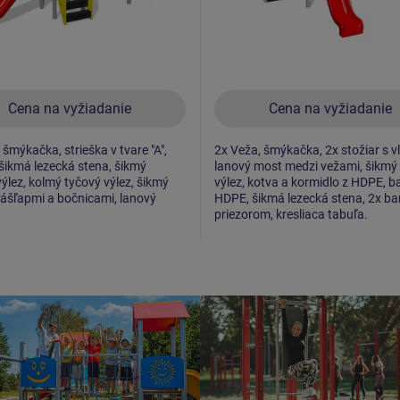
Cena na vyžiadanie
Cena na vyžiadanie
 šmýkačka, strieška v tvare "A",
2x Veža, šmýkačka, 2x stožiar s v
 šikmá lezecká stena, šikmý
lanový most medzi vežami, šikmý 
výlez, kolmý tyčový výlez, šikmý
výlez, kotva a kormidlo z HDPE, ba
nášľapmi a bočnicami, lanový
HDPE, šikmá lezecká stena, 2x bar
priezorom, kresliaca tabuľa.