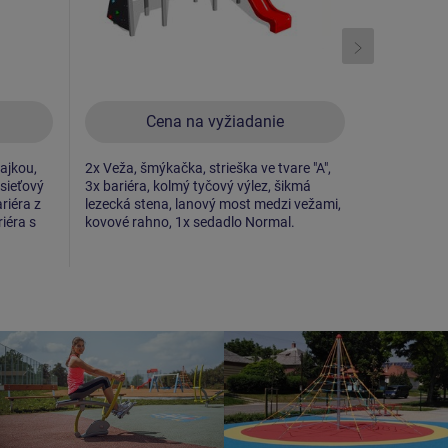
Cena na vyžiadanie
C
lajkou,
2x Veža, šmýkačka, strieška ve tvare "A",
2x Veža, šm
sieťový
3x bariéra, kolmý tyčový výlez, šikmá
šikmá lezec
riéra z
lezecká stena, lanový most medzi vežami,
kovovámi m
iéra s
kovové rahno, 1x sedadlo Normal.
lanový mos
stena, 2x b