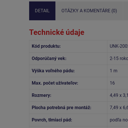
DETAIL
OTÁZKY A KOMENTÁRE (0)
Technické údaje
Kód produktu:
UNK-200
Odporúčaný vek:
2-15 rok
Výška voľného pádu:
1 m
Max. počet užívateľov:
16
Rozmery:
4,49 x 3
Plocha potrebná pre montáž:
7,49 x 6
Povrch, tlmiaci pád:
podľa no