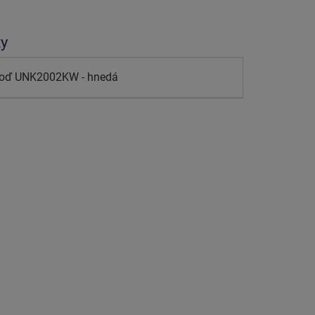
ty
loď UNK2002KW - hnedá