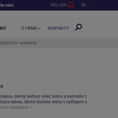
Môj účet
SK
šte nám
NKY
O FIRME
KONTAKTY
NK2002KS - strieborná
10
vlajkou, šikmý sieťový výlez, kotva a kormidlo z
liaca tabula, šikmá lezecká stena s nášľapmi a
Viac informácií