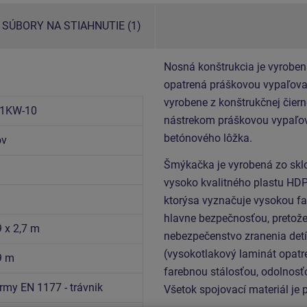
SÚBORY NA STIAHNUTIE (1)
Nosná konštrukcia je vyroben
opatrená práškovou vypaľovan
vyrobene z konštrukčnej čiern
1KW-10
nástrekom práškovou vypaľov
betónového lôžka.
ov
Šmýkačka je vyrobená zo sklo
vysoko kvalitného plastu HDP
ktorýsa vyznačuje vysokou fa
hlavne bezpečnosťou, pretože
9 x 2,7 m
nebezpečenstvo zranenia detí
(vysokotlakový laminát opatr
9 m
farebnou stálosťou, odolnosťo
rmy EN 1177 - trávnik
Všetok spojovací materiál je