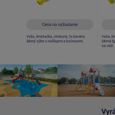
Cena na vyžiadanie
Veža, šmýkačka, cimburie, 2x bariéra,
Veža, šm
šikmý výlez s nášľapmi a bočnicami.
šikmá šp
na veži.
Vyrá