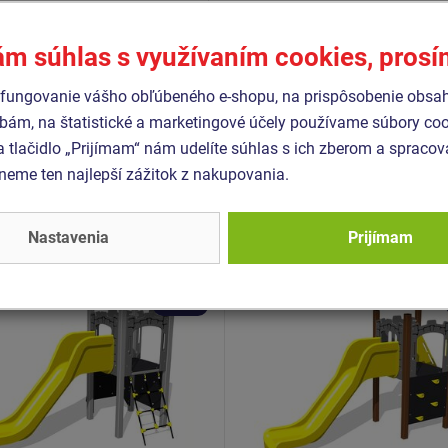
1176-1+A1
1176-3
ám súhlas s využívaním cookies, pros
fungovanie vášho obľúbeného e-shopu, na prispôsobenie obsa
bám, na štatistické a marketingové účely používame súbory coo
Podobný
tovar
a tlačidlo „Prijímam“ nám udelíte súhlas s ich zberom a spraco
eme ten najlepší zážitok z nakupovania.
- UNH-1051K-10
Produkt - UNH-1013K-10
Nastavenia
Prijímam
 zostava hrad UNH1051K
Herná zostava hrad UNH
kovová
- celokovová
Novinka