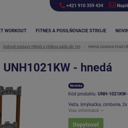
+421 910 359 434
Napí
ET WORKOUT
FITNES A POSILŇOVACIE STROJE
NOVI
Vežové zostavy HRAD s výškou pádu do 1m
Herná zostava hrad 
ad UNH1021KW - hnedá
Novinka
Kód produktu:
UNH-1021KW-
Veža, šmýkačka, cimburie, 2x 
Viac informácií
Dopytovať