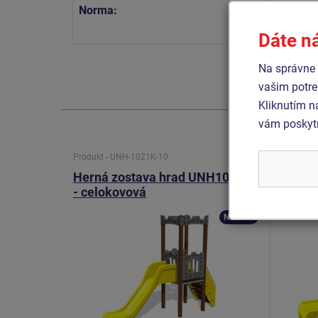
Norma:
STN EN 
STN EN 
Dáte n
Na správne 
vašim potre
Kliknutím n
vám poskytn
Produkt - UNH-1021K-10
Produkt 
Herná zostava hrad UNH1021K
Herná
- celokovová
- celo
Novinka