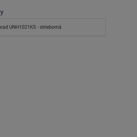
ty
hrad UNH1021KS - strieborná