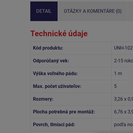
DETAIL
OTÁZKY A KOMENTÁRE (0)
Technické údaje
Kód produktu:
UNH-102
Odporúčaný vek:
2-15 rok
Výška voľného pádu:
1 m
Max. počet užívateľov:
5
Rozmery:
3,26 x 0,
Plocha potrebná pre montáž:
6,76 x 3,
Povrch, tlmiaci pád:
podľa no