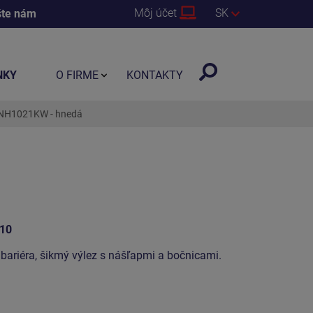
Môj účet
SK
šte nám
NKY
O FIRME
KONTAKTY
UNH1021KW - hnedá
10
bariéra, šikmý výlez s nášľapmi a bočnicami.