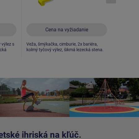
Cena na vyžiadanie
C
 výlez s
Veža, šmýkačka, cimburie, 2x bariéra,
Veža, šmýka
ecká
kolmý tyčový výlez, šikmá lezecká stena.
stena, šikm
tské ihriská na kľúč.