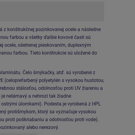
á z konštrukčnej pozinkovanej ocele a následne
ou farbou a všetky ďalšie kovové časti sú
ej ocele, ošetrenej pieskovaním, duplexným
anou farbou. Tieto konštrukcie sú uložené do
laminátu. Čelo šmýkačky, atď. sú vyrobené z
E (celoprefarbený polyetylén s vysokou hustotou,
rebnou stálosťou, odolnosťou proti UV žiareniu a
 je nelámavý a nehrozí tak žiadne
 ostrými úlomkami). Podesta je vyrobená z HPL
ený protišmykom, ktorý sa vyznačuje vysokou
u proti poškriabaniu a odolnosťou proti vode).
 pozinkovaný alebo nerezový.