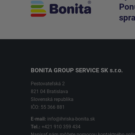
Ponú
spra
BONITA GROUP SERVICE SK s.r.o.
Pestovateľská 2
821 04 Bratislava
Slovenská republika
IČO: 55 366 881
E-mail:
info@ihriska-bonita.sk
Tel.:
+421 910 359 434
Napísať nám môžete pomocou kontaktného
onli