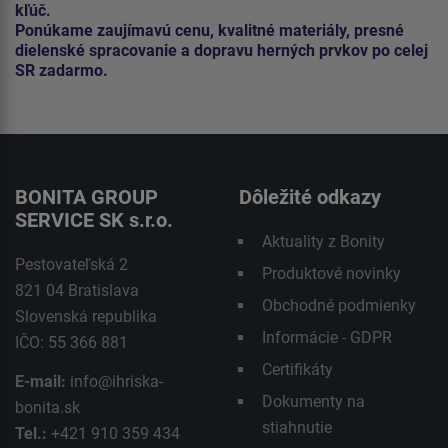
kľúč.
Ponúkame zaujímavú cenu, kvalitné materiály, presné
dielenské spracovanie a dopravu herných prvkov po celej
SR zadarmo.
BONITA GROUP
Dôležité odkazy
SERVICE SK s.r.o.
Aktuality z Bonity
Pestovateľská 2
Produktové novinky
821 04 Bratislava
Obchodné podmienky
Slovenská republika
Informácie - GDPR
IČO: 55 366 881
Certifikáty
E-mail:
info@ihriska-
Dokumenty na
bonita.sk
stiahnutie
Tel.:
+421 910 359 434