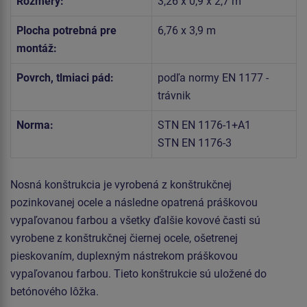
Rozmery:
3,26 x 0,9 x 2,7 m
Plocha potrebná pre
6,76 x 3,9 m
montáž:
Povrch, tlmiaci pád:
podľa normy EN 1177 -
trávnik
Norma:
STN EN 1176-1+A1
STN EN 1176-3
Nosná konštrukcia je vyrobená z konštrukčnej
pozinkovanej ocele a následne opatrená práškovou
vypaľovanou farbou a všetky ďalšie kovové časti sú
vyrobene z konštrukčnej čiernej ocele, ošetrenej
pieskovaním, duplexným nástrekom práškovou
vypaľovanou farbou. Tieto konštrukcie sú uložené do
betónového lôžka.