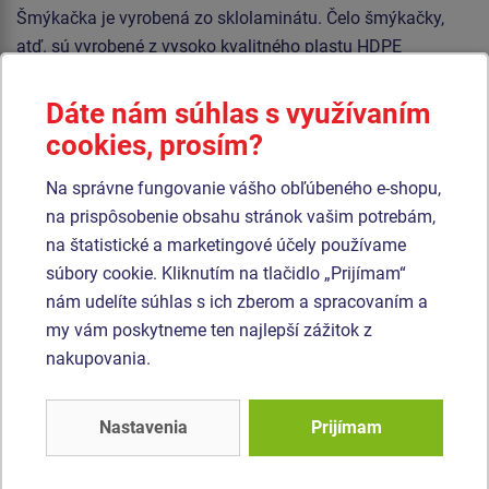
Šmýkačka je vyrobená zo sklolaminátu. Čelo šmýkačky,
atď. sú vyrobené z vysoko kvalitného plastu HDPE
(celoprefarbený polyetylén s vysokou hustotou, ktorýsa
vyznačuje vysokou farebnou stálosťou, odolnosťou proti
Dáte nám súhlas s využívaním
UV žiareniu a hlavne bezpečnosťou, pretože je nelámavý a
cookies, prosím?
nehrozí tak žiadne nebezpečenstvo zranenia detí ostrými
Na správne fungovanie vášho obľúbeného e-shopu,
úlomkami). Podesta je vyrobená z HPL (vysokotlakový
na prispôsobenie obsahu stránok vašim potrebám,
laminát opatrený protišmykom, ktorý sa vyznačuje vysokou
na štatistické a marketingové účely používame
farebnou stálosťou, odolnosťou proti poškriabaniu a
súbory cookie. Kliknutím na tlačidlo „Prijímam“
odolnosťou proti vode). Všetok spojovací materiál je
nám udelíte súhlas s ich zberom a spracovaním a
pozinkovaný alebo nerezový.
my vám poskytneme ten najlepší zážitok z
nakupovania.
Podobný
tovar
Nastavenia
Prijímam
Produkt - UNH-1021K-10
Produkt - UNH-1051K-10
Herná zostava hrad
Herná zostava hrad
UNH1021K -
UNH1051K -