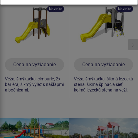
celokovová
celokovová
Novinka
Novinka
Cena na vyžiadanie
Cena na vyžiadanie
Veža, šmýkačka, cimburie, 2x
Veža, šmýkačka, šikmá lezecká
bariéra, šikmý výlez s nášľapmi
stena, šikmá šplhacia sieť,
a bočnicami.
kolmá lezecká stena na veži.