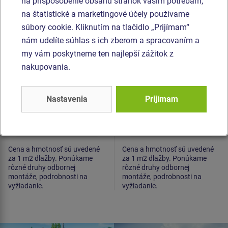
na prispôsobenie obsahu stránok vašim potrebám,
Gumená dlažba
Gumená dlažba
na štatistické a marketingové účely používame
500x500x25 mm
1000x1000x30 mm
(raster 15 mm, zelená)
(raster 15 mm, čierna)
súbory cookie. Kliknutím na tlačidlo „Prijímam“
nám udelíte súhlas s ich zberom a spracovaním a
my vám poskytneme ten najlepší zážitok z
nakupovania.
Nastavenia
Prijímam
Cena na vyžiadanie
Cena na vyžiadanie
Cena a hmotnosť sú uvedené
Cena a hmotnosť sú uvedené
za 1 m2 dlažby. Ponúkame
za 1 m2 dlažby. Ponúkame
rôzné druhy odbornej
rôzné druhy odbornej
montáže, podrobnosti na
montáže, podrobnosti na
vyžiadanie.
vyžiadanie.