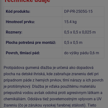
Kód produktu:
DP-PR-2505G-15
Hmotnosť prvku:
15.4 kg
Rozmery:
0,5 x 0,5 x 0,025 m
Plocha potrebná pre montáž:
0,5 x 0,5 m
Povrch, tlmiaci pád:
do výšky pádu 0,6 m
Protipádova gumená dlažba je určená ako dopadová
plocha na detské ihriská, kde zabraňuje zraneniu detí pri
prípadnom páde z herných prvkov, tlmí nárazy a ich povrch
je protišmykový. Dlažba je vďaka použitému materiálu
priepustná vodou avšak odolná proti agresívnym látkam a
chemikáliám. Odoláva tiež poveternostným vplyvom a UV
žiareniu (čo je zárukou vysokej farebnej stálosti). Tieto