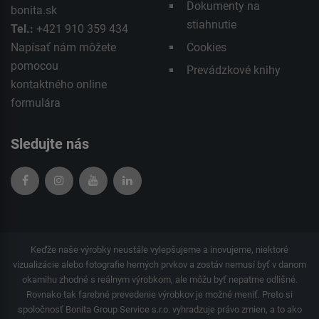
Dokumenty na
bonita.sk
stiahnutie
Tel.:
+421 910 359 434
Napísať nám môžete
Cookies
pomocou
Prevádzkové knihy
kontaktného
online
formulára
Sledujte nás
Keďže naše výrobky neustále vylepšujeme a inovujeme, niektoré
vizualizácie alebo fotografie herných prvkov a zostáv nemusí byť v danom
okamihu zhodné s reálnym výrobkom, ale môžu byť nepatrne odlišné.
Rovnako tak farebné prevedenie výrobkov je možné meniť. Preto si
spoločnosť Bonita Group Service s.r.o. vyhradzuje právo zmien, a to ako