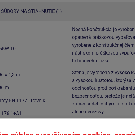
SÚBORY NA STIAHNUTIE (1)
Nosná konštrukcia je vyroben
opatrená práškovou vypaľovan
vyrobene z konštrukčnej čiern
5KW-10
nástrekom práškovou vypaľov
betónového lôžka.
Stena je vyrobená z vysoko k
06 x 1,3 m
s vysokou hustotou, ktorýsa 
,06 m
odolnosťou proti poškrabaniu 
bezpečnosťou, pretože je nel
rmy EN 1177 - trávnik
zranenia detí ostrými úlomka
alebo nerezový.
1176-1+A1