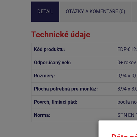
DETAIL
OTÁZKY A KOMENTÁRE (0)
Technické údaje
Kód produktu:
EDP-612
Odporúčaný vek:
0+ rokov
Rozmery:
0,94 x 0,
Plocha potrebná pre montáž:
3,94 x 3
Povrch, tlmiaci pád:
podľa no
Norma:
STN EN 