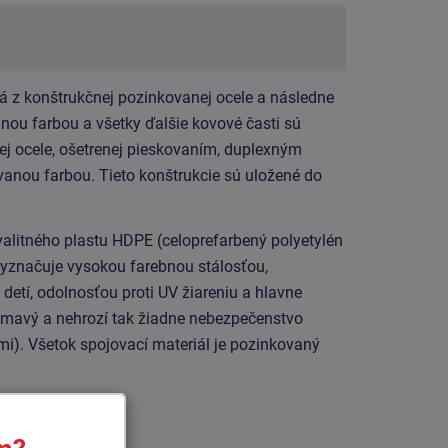
á z konštrukčnej pozinkovanej ocele a následne
ou farbou a všetky ďalšie kovové časti sú
ej ocele, ošetrenej pieskovaním, duplexným
anou farbou. Tieto konštrukcie sú uložené do
valitného plastu HDPE (celoprefarbený polyetylén
vyznačuje vysokou farebnou stálosťou,
detí, odolnosťou proti UV žiareniu a hlavne
ámavý a nehrozí tak žiadne nebezpečenstvo
mi). Všetok spojovací materiál je pozinkovaný