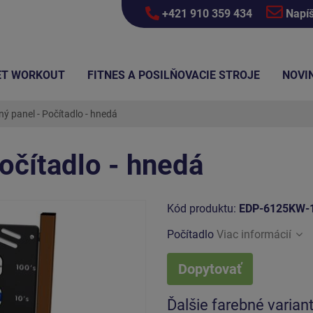
+421 910 359 434
Napí
ET WORKOUT
FITNES A POSILŇOVACIE STROJE
NOVI
ý panel - Počítadlo - hnedá
očítadlo - hnedá
Kód produktu:
EDP-6125KW-
Počítadlo
Viac informácií
Dopytovať
Ďalšie farebné varian