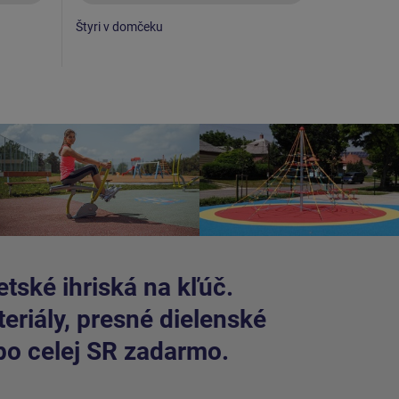
Štyri v domčeku
Piškvorky
tské ihriská na kľúč.
riály, presné dielenské
po celej SR zadarmo.