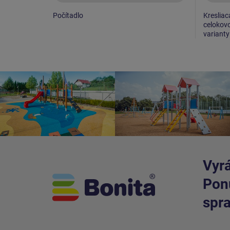
Počítadlo
Kresliac
celokovo
varianty
Vyrá
Ponú
spra