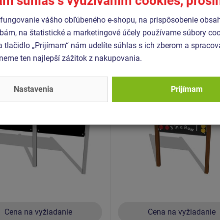
ám súhlas s využívaním cookies, pros
Podobný
tovar
fungovanie vášho obľúbeného e-shopu, na prispôsobenie obsa
bám, na štatistické a marketingové účely používame súbory coo
a tlačidlo „Prijímam“ nám udelíte súhlas s ich zberom a spraco
- KTA-6200K-10
Produkt - EDP-6108K-10
eme ten najlepší zážitok z nakupovania.
aca dvojtabuľa
Edukačný panel - Tri v d
tranná MIDI/MIDI
- celokovový
00K - celokovová
Nastavenia
Prijímam
Novinka
Cena na vyžiadanie
Cena na vyžiadanie