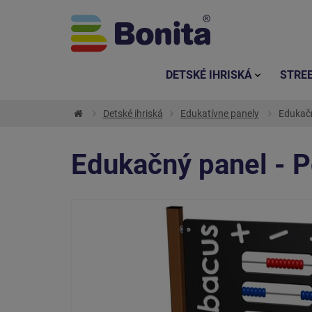
DETSKÉ IHRISKÁ
STRE
Detské ihriská
Edukatívne panely
Edukačn
Edukačný panel - P