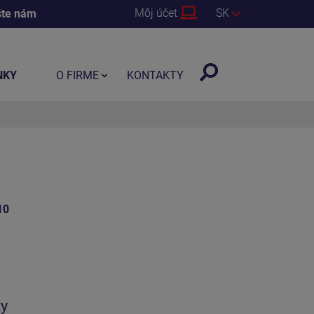
Môj účet
SK
šte nám
NKY
O FIRME
KONTAKTY
10
ty