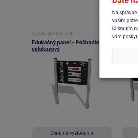
Dáte n
Na správne 
vašim potre
Kliknutím n
Produkt - EDP-6125K-10
Produkt 
vám poskytn
Edukačný panel - Počítadlo -
Kresli
celokovový
obojs
KTA62
Cena na vyžiadanie