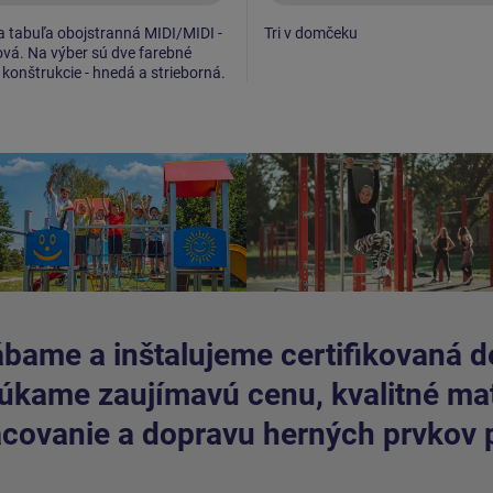
a tabuľa obojstranná MIDI/MIDI -
Tri v domčeku
vá. Na výber sú dve farebné
 konštrukcie - hnedá a strieborná.
bame a inštalujeme certifikovaná de
kame zaujímavú cenu, kvalitné mate
covanie a dopravu herných prvkov 