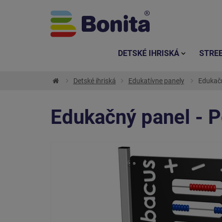
DETSKÉ IHRISKÁ
STRE
Detské ihriská
Edukatívne panely
Edukačn
Edukačný panel - P