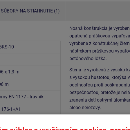
SÚBORY NA STIAHNUTIE (1)
Nosná konštrukcia je vyroben
opatrená práškovou vypaľovan
vyrobene z konštrukčnej čiern
5KS-10
nástrekom práškovou vypaľov
betónového lôžka.
Stena je vyrobená z vysoko k
06 x 1,3 m
s vysokou hustotou, ktorýsa 
,06 m
odolnosťou proti poškrabaniu 
bezpečnosťou, pretože je nel
rmy EN 1177 - trávnik
zranenia detí ostrými úlomka
alebo nerezový.
1176-1+A1