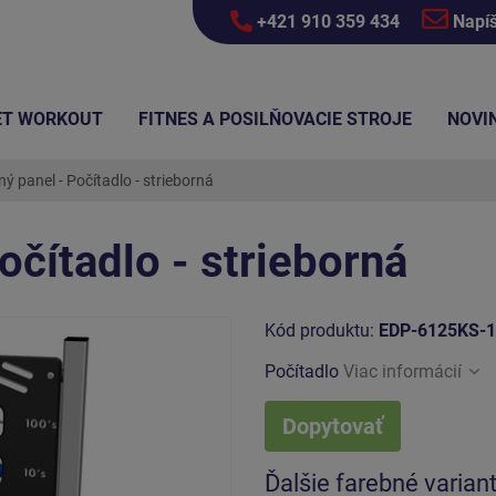
+421 910 359 434
Napí
ET WORKOUT
FITNES A POSILŇOVACIE STROJE
NOVI
ý panel - Počítadlo - strieborná
očítadlo - strieborná
Kód produktu:
EDP-6125KS-
Počítadlo
Viac informácií
Dopytovať
Ďalšie farebné varian