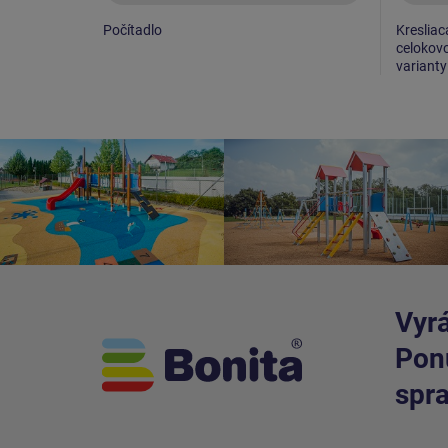
Počítadlo
Kresliac
celokovo
varianty
Vyrá
Ponú
spra