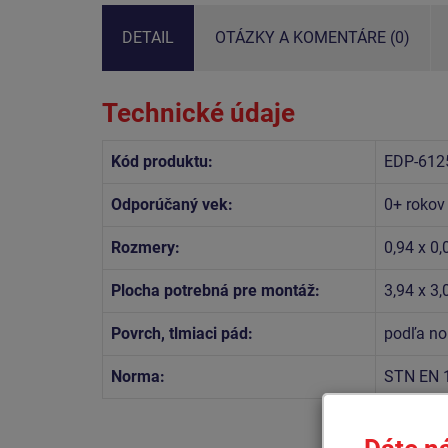
DETAIL
OTÁZKY A KOMENTÁRE (0)
Technické údaje
Kód produktu:
EDP-612
Odporúčaný vek:
0+ rokov
Rozmery:
0,94 x 0,
Plocha potrebná pre montáž:
3,94 x 3
Povrch, tlmiaci pád:
podľa no
Norma:
STN EN 