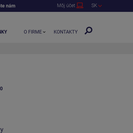
Môj účet
SK
šte nám
NKY
O FIRME
KONTAKTY
10
ty