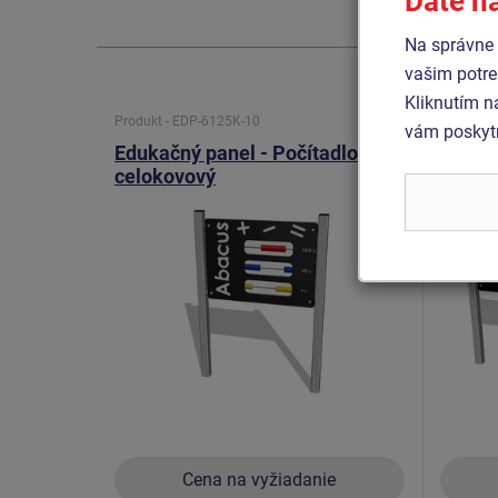
Dáte n
Na správne 
vašim potre
Kliknutím n
Produkt - EDP-6125K-10
Produkt 
vám poskytn
Edukačný panel - Počítadlo -
Kresli
celokovový
obojs
KTA62
Cena na vyžiadanie