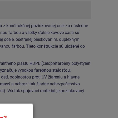
á z konštrukčnej pozinkovanej ocele a následne
ou farbou a všetky ďalšie kovové časti sú
ej ocele, ošetrenej pieskovaním, duplexným
anou farbou. Tieto konštrukcie sú uložené do
valitného plastu HDPE (celoprefarbený polyetylén
vyznačuje vysokou farebnou stálosťou,
detí, odolnosťou proti UV žiareniu a hlavne
ámavý a nehrozí tak žiadne nebezpečenstvo
mi). Všetok spojovací materiál je pozinkovaný