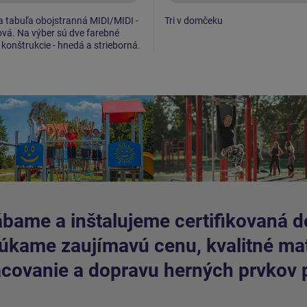
a tabuľa obojstranná MIDI/MIDI -
Tri v domčeku
vá. Na výber sú dve farebné
 konštrukcie - hnedá a strieborná.
bame a inštalujeme certifikovaná de
kame zaujímavú cenu, kvalitné mate
covanie a dopravu herných prvkov 