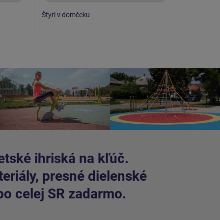
Štyri v domčeku
Piškvorky
tské ihriská na kľúč.
riály, presné dielenské
po celej SR zadarmo.