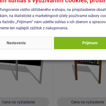
ám súhlas s využívaním cookies, pros
Podobný
tovar
fungovanie vášho obľúbeného e-shopu, na prispôsobenie obsa
bám, na štatistické a marketingové účely používame súbory coo
a tlačidlo „Prijímam“ nám udelíte súhlas s ich zberom a spraco
- KTA-6200K-10
Produkt - EDP-6108K-10
eme ten najlepší zážitok z nakupovania.
aca dvojtabuľa
Edukačný panel - Tri v d
tranná MIDI/MIDI
- celokovový
00K - celokovová
Nastavenia
Prijímam
Novinka
Cena na vyžiadanie
Cena na vyžiadanie