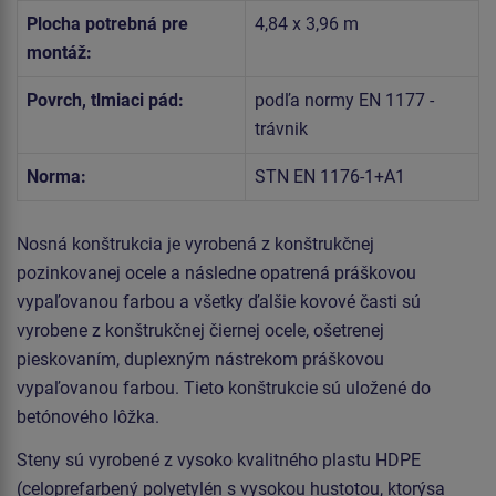
Plocha potrebná pre
4,84 x 3,96 m
montáž:
Povrch, tlmiaci pád:
podľa normy EN 1177 -
trávnik
Norma:
STN EN 1176-1+A1
Nosná konštrukcia je vyrobená z konštrukčnej
pozinkovanej ocele a následne opatrená práškovou
vypaľovanou farbou a všetky ďalšie kovové časti sú
vyrobene z konštrukčnej čiernej ocele, ošetrenej
pieskovaním, duplexným nástrekom práškovou
vypaľovanou farbou. Tieto konštrukcie sú uložené do
betónového lôžka.
Steny sú vyrobené z vysoko kvalitného plastu HDPE
(celoprefarbený polyetylén s vysokou hustotou, ktorýsa