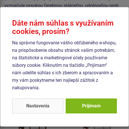
vyznačuje vysokou farebnou stálosťou, odolnosťou proti
UV žiareniu a hlavne bezpečnosťou, pretože je nelámavý a
nehrozí tak žiadne nebezpečenstvo zranenia detí ostrými
Dáte nám súhlas s využívaním
úlomkami). Strecha je vyrobená z HPL (Vysokotlakový
cookies, prosím?
laminát, ktorý sa vyznačuje vysokou farebnou stálosťou,
Na správne fungovanie vášho obľúbeného e-shopu,
odolnosťou proti UV žiareniu a olnosťou proti vode). Všetok
na prispôsobenie obsahu stránok vašim potrebám,
spojovací materiál je pozinkovaný alebo nerezový.
na štatistické a marketingové účely používame
súbory cookie. Kliknutím na tlačidlo „Prijímam“
Podobný
tovar
nám udelíte súhlas s ich zberom a spracovaním a
my vám poskytneme ten najlepší zážitok z
Produkt - EDP-6405K-10
Produkt - EDP-6404K-10
nakupovania.
Edukačný domček -
Edukačný domček -
celokovový
celokovový
Nastavenia
Prijímam
Novinka
Novinka