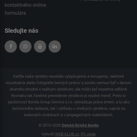
kontaktného
online
formulára
Sledujte nás
Keďže naše výrobky neustále vylepšujeme a inovujeme, niektoré
vizualizácie alebo fotografie herných prvkov a zostáv nemusí byť v danom
okamihu zhodné s reálnym výrobkom, ale môžu byť nepatrne odlišné.
Rovnako tak farebné prevedenie výrobkov je možné meniť. Preto si
spoločnosť Bonita Group Service s.r.o. vyhradzuje právo zmien, a to ako
technického riešenia, tak i vzhľadu u všetkých výrobkov, najmä na
webových stránkach a v propagačných materiáloch.
© 2010-2026
Detské ihriská Bonita
Vytvořil
WEB-KLUB.cz
,
PC verze