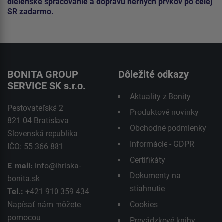
dielenské spracovanie a dopravu herných prvkov po celej
SR zadarmo.
BONITA GROUP
Dôležité odkazy
SERVICE SK s.r.o.
Aktuality z Bonity
Pestovateľská 2
Produktové novinky
821 04 Bratislava
Obchodné podmienky
Slovenská republika
Informácie - GDPR
IČO: 55 366 881
Certifikáty
E-mail:
info@ihriska-
Dokumenty na
bonita.sk
stiahnutie
Tel.:
+421 910 359 434
Napísať nám môžete
Cookies
pomocou
Prevádzkové knihy