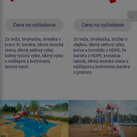
Cena na vyžiadanie
Cena na vyžiadanie
2x Veža, šmýkačka, strieška v
2x Veža, šmýkačka, stožiar s
tvare "A", bariéra, šikmá lezecká
vlajkou, šikmý sieťový výlez,
stena, šikmý sieťový výlez,
kotva a kormidlo z HDPE, 3x
kolmý tyčový výlez, šikmý výlez
bariéra z HDPE, kresliaca
s nášľapmi a bočnicami,
tabula, šikmá lezecká stena s
lanový most.
nášľapmi a bočnicemi, bariéra
s priezory.