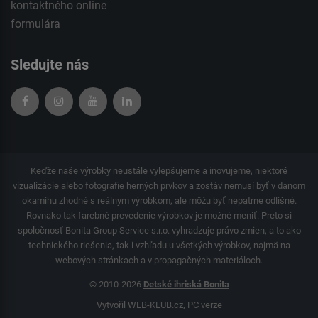
kontaktného
online
formulára
Sledujte nás
Keďže naše výrobky neustále vylepšujeme a inovujeme, niektoré
vizualizácie alebo fotografie herných prvkov a zostáv nemusí byť v danom
okamihu zhodné s reálnym výrobkom, ale môžu byť nepatrne odlišné.
Rovnako tak farebné prevedenie výrobkov je možné meniť. Preto si
spoločnosť Bonita Group Service s.r.o. vyhradzuje právo zmien, a to ako
technického riešenia, tak i vzhľadu u všetkých výrobkov, najmä na
webových stránkach a v propagačných materiáloch.
© 2010-2026
Detské ihriská Bonita
Vytvořil
WEB-KLUB.cz
,
PC verze