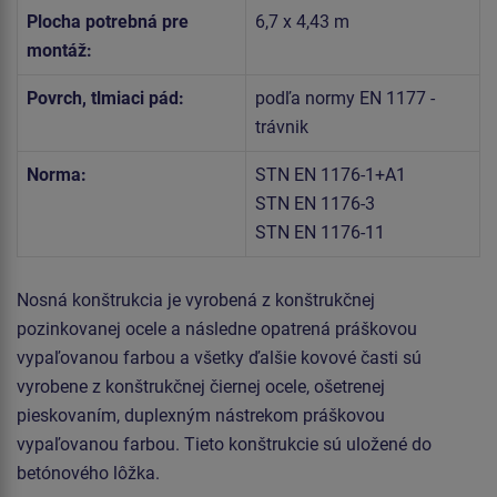
Plocha potrebná pre
6,7 x 4,43 m
montáž:
Povrch, tlmiaci pád:
podľa normy EN 1177 -
trávnik
Norma:
STN EN 1176-1+A1
STN EN 1176-3
STN EN 1176-11
Nosná konštrukcia je vyrobená z konštrukčnej
pozinkovanej ocele a následne opatrená práškovou
vypaľovanou farbou a všetky ďalšie kovové časti sú
vyrobene z konštrukčnej čiernej ocele, ošetrenej
pieskovaním, duplexným nástrekom práškovou
vypaľovanou farbou. Tieto konštrukcie sú uložené do
betónového lôžka.