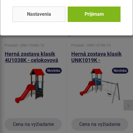
šetrný povrch pre kožu na rukách. Všetok spojovací
materiál je pozinkovaný alebo nerezový.
Nastavenia
Prijímam
Podobný
tovar
Produkt - UNK-1038K-10
Produkt - UNK-1019K-10
Herná zostava klasik
Herná zostava klasik
4U1038K - celokovová
UNK1019K -
celokovová
Novinka
Novinka
Cena na vyžiadanie
Cena na vyžiadanie