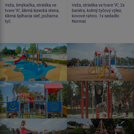
Veža, šmýkačka, strieška ve
Veža, strieška ve tvare "A", 2x
tvare "A", šikmá lezecká stena,
bariéra, kolmý tyčový výlez,
šikmá šplhacia sieť, požiarna
kovové rahno. 1x sedadlo
tyč.
Normal.