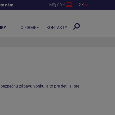
Môj účet
SK
šte nám
NKY
O FIRME
KONTAKTY
bezpečnú zábavu vonku, a to pre deti, aj pre