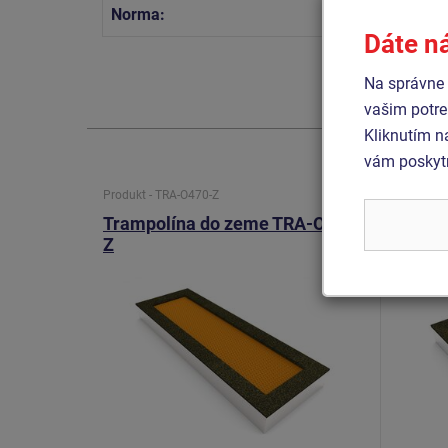
Norma:
STN EN 
Dáte n
Na správne 
vašim potre
Kliknutím n
vám poskytn
Produkt - TRA-O470-Z
Produkt -
Trampolína do zeme TRA-O470-
Tramp
Z
Z