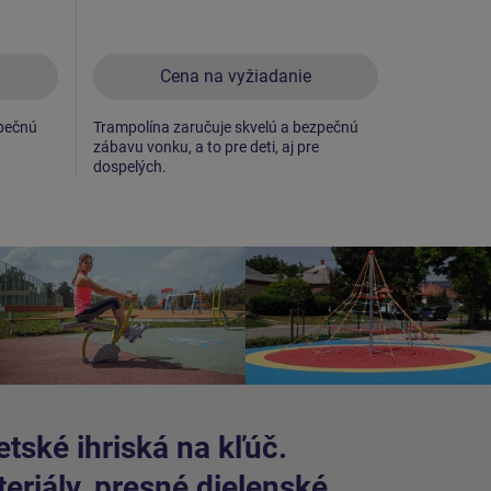
Cena na vyžiadanie
C
zpečnú
Trampolína zaručuje skvelú a bezpečnú
Trampolína
zábavu vonku, a to pre deti, aj pre
zábavu vonku
dospelých.
dospelých.
tské ihriská na kľúč.
riály, presné dielenské