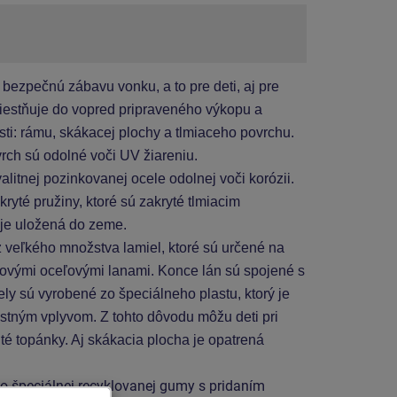
bezpečnú zábavu vonku, a to pre deti, aj pre
iestňuje do vopred pripraveného výkopu a
sti: rámu, skákacej plochy a tlmiaceho povrchu.
rch sú odolné voči UV žiareniu.
alitnej pozinkovanej ocele odolnej voči korózii.
yté pružiny, ktoré sú zakryté tlmiacim
je uložená do zeme.
z veľkého množstva lamiel, ktoré sú určené na
zovými oceľovými lanami. Konce lán sú spojené s
 sú vyrobené zo špeciálneho plastu, ktorý je
ostným vplyvom. Z tohto dôvodu môžu deti pri
té topánky. Aj skákacia plocha je opatrená
zo špeciálnej recyklovanej gumy s pridaním