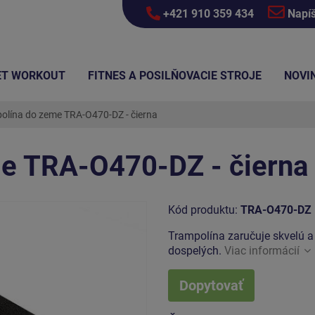
+421 910 359 434
Napí
ET WORKOUT
FITNES A POSILŇOVACIE STROJE
NOVI
olína do zeme TRA-O470-DZ - čierna
e TRA-O470-DZ - čierna
Kód produktu:
TRA-O470-DZ
Trampolína zaručuje skvelú a 
dospelých.
Viac informácií
Dopytovať