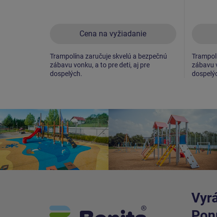
Cena na vyžiadanie
Trampolína zaručuje skvelú a bezpečnú
Trampolí
zábavu vonku, a to pre deti, aj pre
zábavu v
dospelých.
dospelý
Vyrá
Ponú