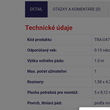
DETAIL
OTÁZKY A KOMENTÁRE (0)
Technické údaje
Kód produktu:
TRA-O47
Odporúčaný vek:
0-15 rok
Výška voľného pádu:
1.0 m
Max. počet užívateľov:
1
Rozmery:
1,58 x 4,
Plocha potrebná pre montáž:
5 x 8,12
Povrch, tlmiaci pád:
podľa no