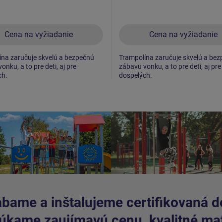
Cena na vyžiadanie
Cena na vyžiadanie
na zaručuje skvelú a bezpečnú
Trampolína zaručuje skvelú a be
onku, a to pre deti, aj pre
zábavu vonku, a to pre deti, aj pre
ch.
dospelých.
bame a inštalujeme certifikovaná de
kame zaujímavú cenu, kvalitné mate