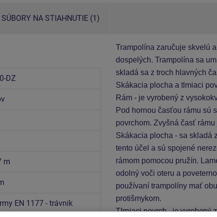
SÚBORY NA STIAHNUTIE (1)
Trampolína
zaručuje skvelú a 
dospelých. Trampolína sa um
skladá sa z troch hlavných ča
0-DZ
Skákacia plocha a tlmiaci pov
Rám
- je vyrobený z vysokokv
ov
Pod hornou časťou rámu sú skr
povrchom. Zvyšná časť rámu 
Skákacia plocha
- sa skladá 
tento účel a sú spojené nere
rámom pomocou pružín. Lamely
7 m
odolný voči oteru a povetern
 m
používaní trampolíny mať obu
protišmykom.
rmy EN 1177 - trávnik
Tlmiaci povrch - je vyrobený 