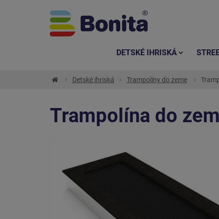
DETSKÉ IHRISKÁ
STRE
Detské ihriská
Trampolíny do zeme
Tramp
Trampolína do zem