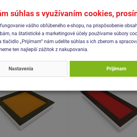
EPDM. Tlmiaci povrch je prot
1176-1+A1
ám súhlas s využívaním cookies, pros
fungovanie vášho obľúbeného e-shopu, na prispôsobenie obsa
bám, na štatistické a marketingové účely používame súbory coo
Podobný
tovar
a tlačidlo „Prijímam“ nám udelíte súhlas s ich zberom a spraco
eme ten najlepší zážitok z nakupovania.
 TRA-C260-Z
Produkt - TRA-O420-Z
olína do zeme TRA-C260-
Trampolína do zeme TRA
Nastavenia
Prijímam
Z