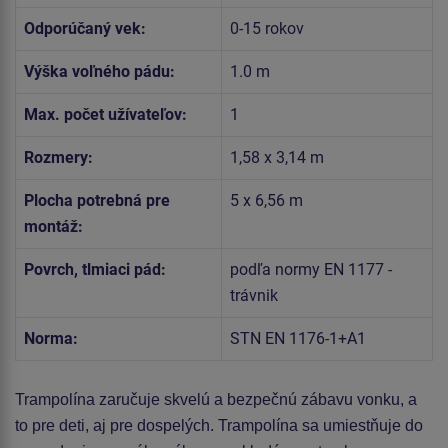
Odporúčaný vek:
0-15 rokov
Výška voľného pádu:
1.0 m
Max. počet užívateľov:
1
Rozmery:
1,58 x 3,14 m
Plocha potrebná pre
5 x 6,56 m
montáž:
Povrch, tlmiaci pád:
podľa normy EN 1177 -
trávnik
Norma:
STN EN 1176-1+A1
Trampolína
zaručuje skvelú a bezpečnú zábavu vonku, a
to pre deti, aj pre dospelých. Trampolína sa umiestňuje do