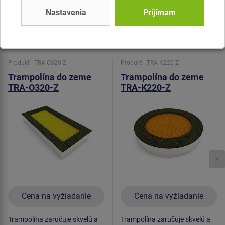
slúži na tlmenie potenciálnych pádov.
Nastavenia
Prijímam
Podobný
tovar
Produkt - TRA-O320-Z
Produkt - TRA-K220-Z
Trampolína do zeme
Trampolína do zeme
TRA-O320-Z
TRA-K220-Z
Cena na vyžiadanie
Cena na vyžiadanie
Trampolína zaručuje skvelú a
Trampolína zaručuje skvelú a