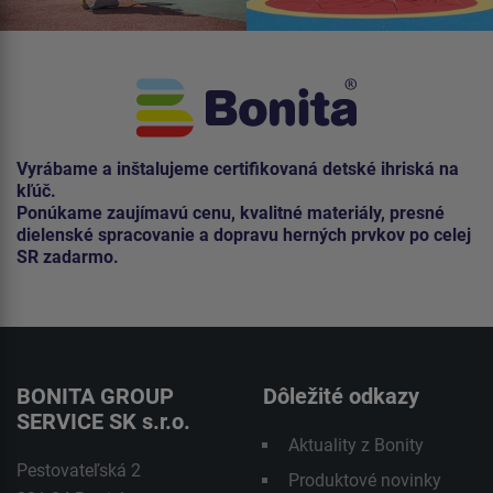
Vyrábame a inštalujeme certifikovaná detské ihriská na
kľúč.
Ponúkame zaujímavú cenu, kvalitné materiály, presné
dielenské spracovanie a dopravu herných prvkov po celej
SR zadarmo.
BONITA GROUP
Dôležité odkazy
SERVICE SK s.r.o.
Aktuality z Bonity
Pestovateľská 2
Produktové novinky