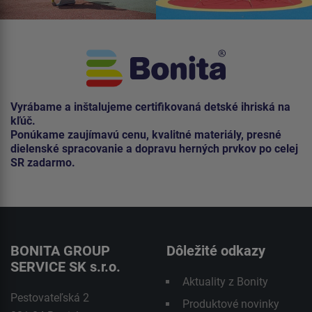
Vyrábame a inštalujeme certifikovaná detské ihriská na
kľúč.
Ponúkame zaujímavú cenu, kvalitné materiály, presné
dielenské spracovanie a dopravu herných prvkov po celej
SR zadarmo.
BONITA GROUP
Dôležité odkazy
SERVICE SK s.r.o.
Aktuality z Bonity
Pestovateľská 2
Produktové novinky