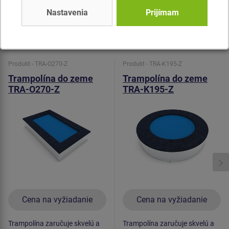
slúži na tlmenie potenciálnych pádov.
Nastavenia
Prijímam
Podobný
tovar
Produkt - TRA-O270-Z
Produkt - TRA-K195-Z
Trampolína do zeme
Trampolína do zeme
TRA-O270-Z
TRA-K195-Z
Cena na vyžiadanie
Cena na vyžiadanie
Trampolína zaručuje skvelú a
Trampolína zaručuje skvelú a