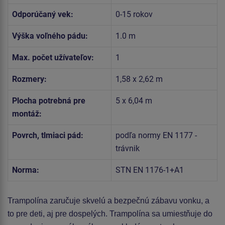
Odporúčaný vek:
0-15 rokov
Výška voľného pádu:
1.0 m
Max. počet užívateľov:
1
Rozmery:
1,58 x 2,62 m
Plocha potrebná pre
5 x 6,04 m
montáž:
Povrch, tlmiaci pád:
podľa normy EN 1177 -
trávnik
Norma:
STN EN 1176-1+A1
Trampolína
zaručuje skvelú a bezpečnú zábavu vonku, a
to pre deti, aj pre dospelých. Trampolína sa umiestňuje do