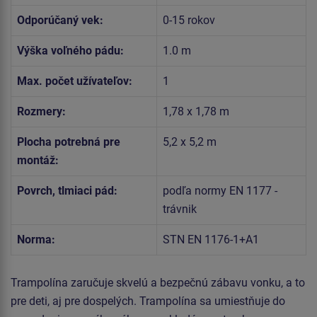
Odporúčaný vek:
0-15 rokov
Výška voľného pádu:
1.0 m
Max. počet užívateľov:
1
Rozmery:
1,78 x 1,78 m
Plocha potrebná pre
5,2 x 5,2 m
montáž:
Povrch, tlmiaci pád:
podľa normy EN 1177 -
trávnik
Norma:
STN EN 1176-1+A1
Trampolína zaručuje skvelú a bezpečnú zábavu vonku, a to
pre deti, aj pre dospelých. Trampolína sa umiestňuje do