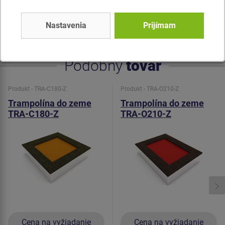
Tlmiaci povrch - je vyrobený zo špeciálnej recyklovanej
gumy s pridaním EPDM. Tlmiaci povrch je protišmykový a
Nastavenia
Prijímam
slúži na tlmenie potenciálnych pádov.
Podobný
tovar
Produkt - TRA-C180-Z
Produkt - TRA-O210-Z
Trampolína do zeme
Trampolína do zeme
TRA-C180-Z
TRA-O210-Z
Cena na vyžiadanie
Cena na vyžiadanie