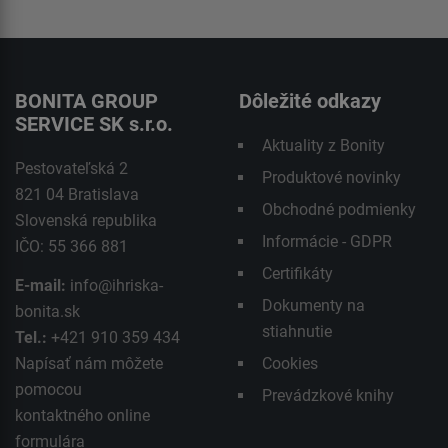
BONITA GROUP
Dôležité odkazy
SERVICE SK s.r.o.
Aktuality z Bonity
Pestovateľská 2
Produktové novinky
821 04 Bratislava
Obchodné podmienky
Slovenská republika
Informácie - GDPR
IČO: 55 366 881
Certifikáty
E-mail:
info@ihriska-
Dokumenty na
bonita.sk
stiahnutie
Tel.:
+421 910 359 434
Napísať nám môžete
Cookies
pomocou
Prevádzkové knihy
kontaktného
online
formulára