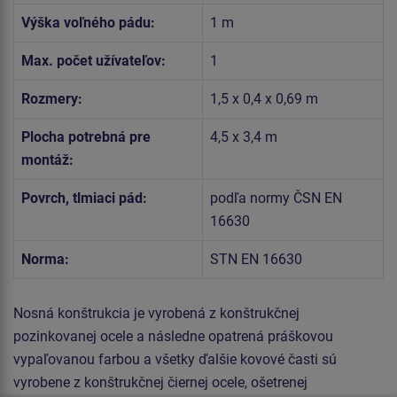
Výška voľného pádu:
1 m
Max. počet užívateľov:
1
Rozmery:
1,5 x 0,4 x 0,69 m
Plocha potrebná pre
4,5 x 3,4 m
montáž:
Povrch, tlmiaci pád:
podľa normy ČSN EN
16630
Norma:
STN EN 16630
Nosná konštrukcia je vyrobená z konštrukčnej
pozinkovanej ocele a následne opatrená práškovou
vypaľovanou farbou a všetky ďalšie kovové časti sú
vyrobene z konštrukčnej čiernej ocele, ošetrenej