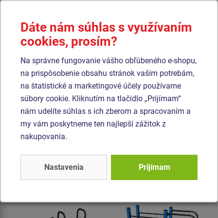
pieskovaním, duplexným nástrekom práškovou
vypaľovanou farbou. Tieto konštrukcie sú uložené do
Dáte nám súhlas s využívaním
betónového lôžka. Všetky dosky lavíc a stúpačiek sú
cookies, prosím?
vyrobené z vysoko kvalitného plastu HDPE (celoprefarbený
polyetylén s vysokou hustotou, ktorýsa vyznačuje vysokou
Na správne fungovanie vášho obľúbeného e-shopu,
farebnou stálosťou, odolnou proti UV žiareniu a hlavne
na prispôsobenie obsahu stránok vašim potrebám,
bezpečnosťou, pretože je nelámavý a nehrozí tak žiadne
na štatistické a marketingové účely používame
nebezpečné zranenie ostrými úlomkami). Všetok spojovací
súbory cookie. Kliknutím na tlačidlo „Prijímam“
materiál je pozinkovaný alebo nerezový.
nám udelíte súhlas s ich zberom a spracovaním a
my vám poskytneme ten najlepší zážitok z
Podobný
tovar
nakupovania.
Produkt - WP-8005K-10
Produkt - WS-8002K-10
Nastavenia
Prijímam
Street workoutový
Street workoutová
prvok - celokovový
zostava - celokovová