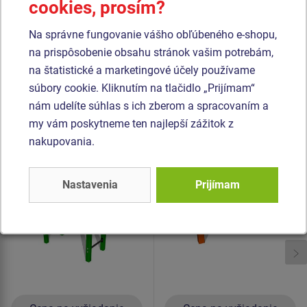
cookies, prosím?
vypaľovanou farbou. Tieto konštrukcie sú uložené do
betónového lôžka. Všetok spojovací materiál je
Na správne fungovanie vášho obľúbeného e-shopu,
pozinkovaný alebo nerezový.
na prispôsobenie obsahu stránok vašim potrebám,
na štatistické a marketingové účely používame
súbory cookie. Kliknutím na tlačidlo „Prijímam“
Podobný
tovar
nám udelíte súhlas s ich zberom a spracovaním a
my vám poskytneme ten najlepší zážitok z
Produkt - WP-8002K-10
Produkt - WP-8004K-10
nakupovania.
Street workoutový
Street workoutový
prvok - celokovový
prvok - celokovový
Nastavenia
Prijímam