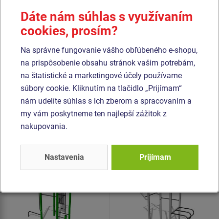
betónového lôžka. Všetky dosky lavíc a stúpačiek sú
Dáte nám súhlas s využívaním
vyrobené z vysoko kvalitného plastu HDPE (celoprefarbený
cookies, prosím?
polyetylén s vysokou hustotou, ktorýsa vyznačuje vysokou
farebnou stálosťou, odolnou proti UV žiareniu a hlavne
Na správne fungovanie vášho obľúbeného e-shopu,
bezpečnosťou, pretože je nelámavý a nehrozí tak žiadne
na prispôsobenie obsahu stránok vašim potrebám,
nebezpečné zranenie ostrými úlomkami). Všetok spojovací
na štatistické a marketingové účely používame
materiál je pozinkovaný alebo nerezový.
súbory cookie. Kliknutím na tlačidlo „Prijímam“
nám udelíte súhlas s ich zberom a spracovaním a
my vám poskytneme ten najlepší zážitok z
Podobný
tovar
nakupovania.
Produkt - WS-8014K-15
Produkt - WS-8017K-15
Street workoutová
Street workoutová
Nastavenia
Prijímam
zostava - celokovová
zostava - celokovová