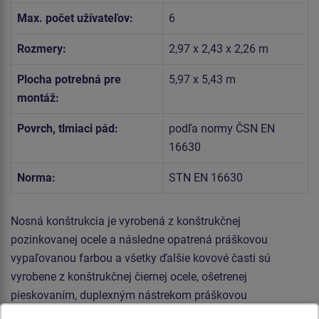
Max. počet užívateľov:
6
Rozmery:
2,97 x 2,43 x 2,26 m
Plocha potrebná pre
5,97 x 5,43 m
montáž:
Povrch, tlmiaci pád:
podľa normy ČSN EN
16630
Norma:
STN EN 16630
Nosná konštrukcia je vyrobená z konštrukčnej
pozinkovanej ocele a následne opatrená práškovou
vypaľovanou farbou a všetky ďalšie kovové časti sú
vyrobene z konštrukčnej čiernej ocele, ošetrenej
pieskovaním, duplexným nástrekom práškovou
vypaľovanou farbou. Tieto konštrukcie sú uložené do