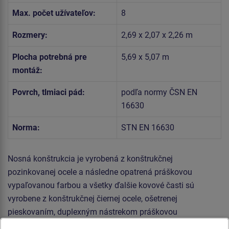
Max. počet užívateľov:
8
Rozmery:
2,69 x 2,07 x 2,26 m
Plocha potrebná pre
5,69 x 5,07 m
montáž:
Povrch, tlmiaci pád:
podľa normy ČSN EN
16630
Norma:
STN EN 16630
Nosná konštrukcia je vyrobená z konštrukčnej
pozinkovanej ocele a následne opatrená práškovou
vypaľovanou farbou a všetky ďalšie kovové časti sú
vyrobene z konštrukčnej čiernej ocele, ošetrenej
pieskovaním, duplexným nástrekom práškovou
vypaľovanou farbou. Tieto konštrukcie sú uložené do