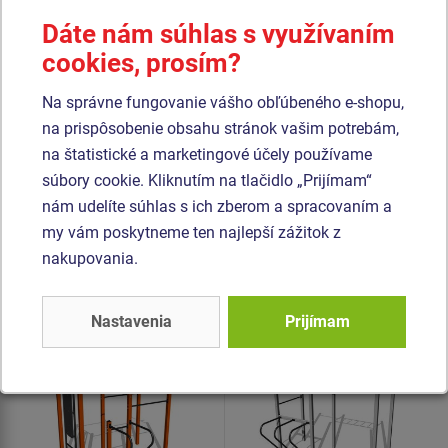
betónového lôžka. Všetky dosky lavíc a stúpačiek sú
Dáte nám súhlas s využívaním
vyrobené z vysoko kvalitného plastu HDPE (celoprefarbený
cookies, prosím?
polyetylén s vysokou hustotou, ktorýsa vyznačuje vysokou
farebnou stálosťou, odolnou proti UV žiareniu a hlavne
Na správne fungovanie vášho obľúbeného e-shopu,
bezpečnosťou, pretože je nelámavý a nehrozí tak žiadne
na prispôsobenie obsahu stránok vašim potrebám,
nebezpečné zranenie ostrými úlomkami). Všetok spojovací
na štatistické a marketingové účely používame
materiál je pozinkovaný alebo nerezový.
súbory cookie. Kliknutím na tlačidlo „Prijímam“
nám udelíte súhlas s ich zberom a spracovaním a
my vám poskytneme ten najlepší zážitok z
Podobný
tovar
nakupovania.
Produkt - WS-8013K-15
Produkt - WS-8018K-15
Street workoutová
Street workoutová
Nastavenia
Prijímam
zostava - celokovová
zostava - celokovová