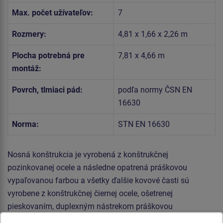
Max. počet užívateľov:
7
Rozmery:
4,81 x 1,66 x 2,26 m
Plocha potrebná pre
7,81 x 4,66 m
montáž:
Povrch, tlmiaci pád:
podľa normy ČSN EN
16630
Norma:
STN EN 16630
Nosná konštrukcia je vyrobená z konštrukčnej
pozinkovanej ocele a následne opatrená práškovou
vypaľovanou farbou a všetky ďalšie kovové časti sú
vyrobene z konštrukčnej čiernej ocele, ošetrenej
pieskovaním, duplexným nástrekom práškovou
vypaľovanou farbou. Tieto konštrukcie sú uložené do