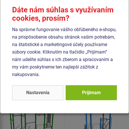
betónového lôžka. Všetky dosky lavíc a stúpačiek sú
Dáte nám súhlas s využívaním
vyrobené z vysoko kvalitného plastu HDPE (celoprefarbený
cookies, prosím?
polyetylén s vysokou hustotou, ktorýsa vyznačuje vysokou
farebnou stálosťou, odolnou proti UV žiareniu a hlavne
Na správne fungovanie vášho obľúbeného e-shopu,
bezpečnosťou, pretože je nelámavý a nehrozí tak žiadne
na prispôsobenie obsahu stránok vašim potrebám,
nebezpečné zranenie ostrými úlomkami). Všetok spojovací
na štatistické a marketingové účely používame
materiál je pozinkovaný alebo nerezový.
súbory cookie. Kliknutím na tlačidlo „Prijímam“
nám udelíte súhlas s ich zberom a spracovaním a
my vám poskytneme ten najlepší zážitok z
Podobný
tovar
nakupovania.
Produkt - WS-8012K-15
Produkt - WS-8024K-15
Street workoutová
Street workoutová
Nastavenia
Prijímam
zostava - celokovová
zostava - celokovová