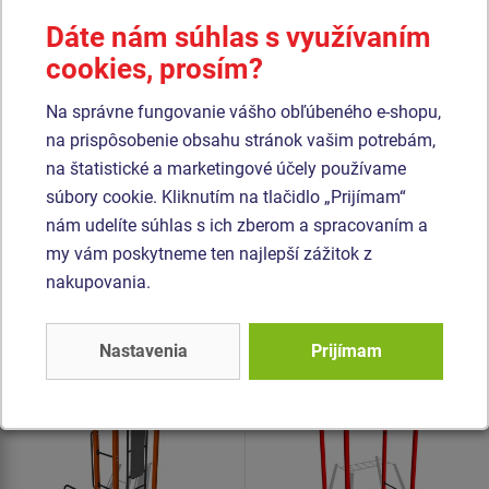
betónového lôžka. Všetky dosky lavíc a stúpačiek sú
Dáte nám súhlas s využívaním
vyrobené z vysoko kvalitného plastu HDPE (celoprefarbený
cookies, prosím?
polyetylén s vysokou hustotou, ktorýsa vyznačuje vysokou
farebnou stálosťou, odolnou proti UV žiareniu a hlavne
Na správne fungovanie vášho obľúbeného e-shopu,
bezpečnosťou, pretože je nelámavý a nehrozí tak žiadne
na prispôsobenie obsahu stránok vašim potrebám,
nebezpečné zranenie ostrými úlomkami). Všetok spojovací
na štatistické a marketingové účely používame
materiál je pozinkovaný alebo nerezový.
súbory cookie. Kliknutím na tlačidlo „Prijímam“
nám udelíte súhlas s ich zberom a spracovaním a
my vám poskytneme ten najlepší zážitok z
Podobný
tovar
nakupovania.
Produkt - WS-8005K-15
Produkt - WP-8008K-15
Street workoutová
Street workoutový
Nastavenia
Prijímam
zostava - celokovová
prvok - celokovový