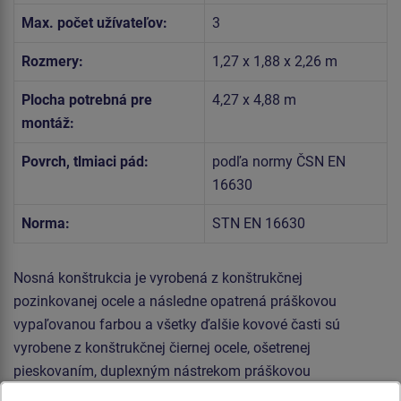
Max. počet užívateľov:
3
Rozmery:
1,27 x 1,88 x 2,26 m
Plocha potrebná pre
4,27 x 4,88 m
montáž:
Povrch, tlmiaci pád:
podľa normy ČSN EN
16630
Norma:
STN EN 16630
Nosná konštrukcia je vyrobená z konštrukčnej
pozinkovanej ocele a následne opatrená práškovou
vypaľovanou farbou a všetky ďalšie kovové časti sú
vyrobene z konštrukčnej čiernej ocele, ošetrenej
pieskovaním, duplexným nástrekom práškovou
vypaľovanou farbou. Tieto konštrukcie sú uložené do